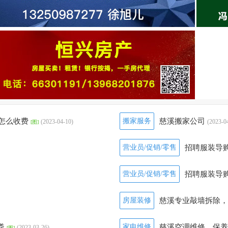
怎么收费
搬家服务
慈溪搬家公司
(2023-04-10)
(2023-0
[图]
营业员/促销/零售
招聘服装导
营业员/促销/零售
招聘服装导
房屋装修
慈溪专业敲墙拆除
粪
家电维修
慈溪空调维修、保
(2023-03-26)
[图]