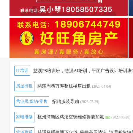
IT培训
慈溪PS培训班，慈溪AI培训，平面广告设计培训班
房屋出租
慈溪周巷万寿整栋楼房出租
(2023-04-04)
营业员/促销/零售
招聘服装导购
(2023-03-29)
家电维修
杭州湾新区慈溪空调维修拆装加氟
(2023-03-28)
[图]
管道疏通
慈溪马桶疏通下水道..窨井高压清洗..清理粪坑轴