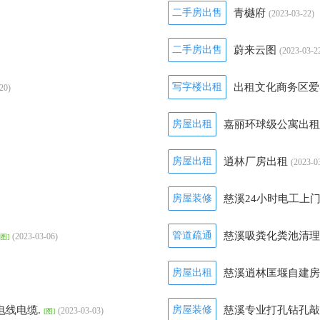
二手房出售
青樾府
(2023-03-22)
二手房出售
蔚来云图
(2023-03-2
写字楼出租
出租文化商务区爱
20)
房屋出租
嘉丽环球级公寓出
房屋出租
逍林厂房出租
(2023-0
房屋装修
慈溪24小时电工上
管道疏通
慈溪吸粪化粪池清
(2023-03-06)
[图]
房屋出租
慈溪逍林匡堰自建
线电缆.
房屋装修
慈溪专业打孔钻孔
(2023-03-03)
[图]