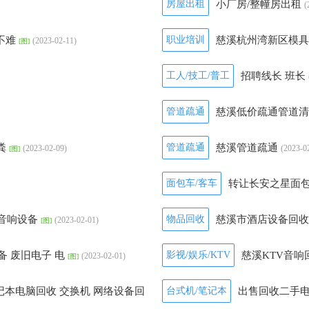
房屋出租
小厂房/整幢房出租
(
不难
职业培训
慈溪杭州湾新区模具
(2023-02-11)
[图]
计。
(2023-02-10)
[图]
工人/技工/普工
招聘线长 班长
管道疏通
慈溪低价疏通管道
粪
管道疏通
慈溪管道疏通
(2023-02-09)
(2023-0
[图]
面包车/客车
转让长安之星面
V音响设备
物品回收
慈溪市酒店设备回收
(2023-02-01)
[图]
备 废旧电子 电
影视/娱乐/KTV
慈溪KTV音响
(2023-02-01)
[图]
023-02-01)
记本电脑回收 交换机 网络设备回
台式机/笔记本
出售回收二手电