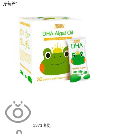
身营养"
1371
浏览