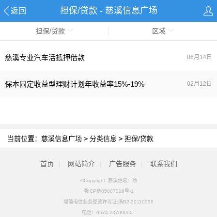
担保/贷款 - 慈溪信息广场
返回
担保/贷款
区域
慈溪专业汽车活抵押借款
06月14日
保本固定收益型理财计划年收益率15%-19%
02月12日
当前位置：
慈溪信息广场
>
分类信息
>
担保/贷款
首页
|
网站简介
|
广告服务
|
联系我们
©Copyright 慈溪信息广场
浙ICP备05007218号-1
增值电信业务经营许可证:浙B2-20110058
电话：
0574-23700000