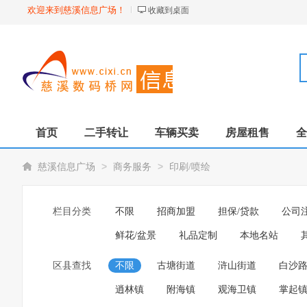
欢迎来到慈溪信息广场！
收藏到桌面
首页
二手转让
车辆买卖
房屋租售
全
>
>
慈溪信息广场
商务服务
印刷/喷绘
栏目分类
不限
招商加盟
担保/贷款
公司
鲜花/盆景
礼品定制
本地名站
区县查找
不限
古塘街道
浒山街道
白沙
逍林镇
附海镇
观海卫镇
掌起