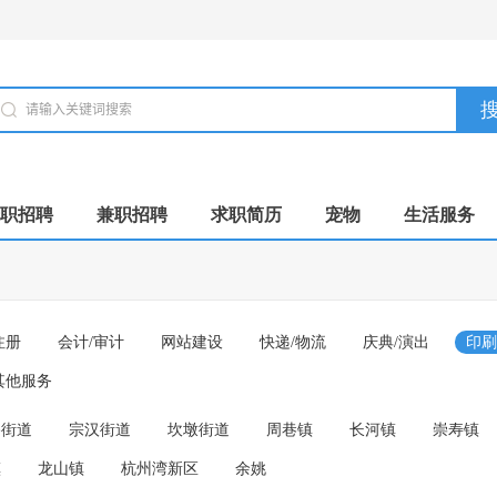
职招聘
兼职招聘
求职简历
宠物
生活服务
注册
会计/审计
网站建设
快递/物流
庆典/演出
印刷
其他服务
路街道
宗汉街道
坎墩街道
周巷镇
长河镇
崇寿镇
镇
龙山镇
杭州湾新区
余姚