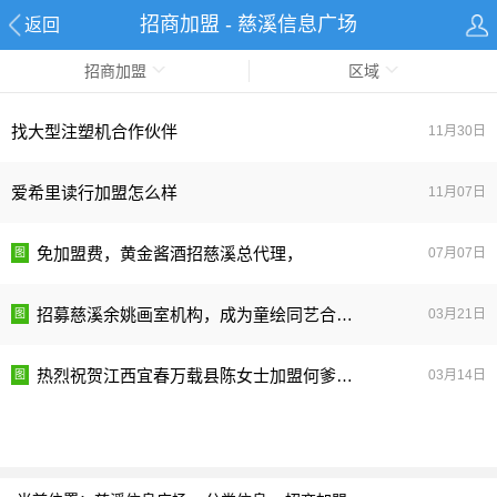
招商加盟 - 慈溪信息广场
返回
招商加盟
区域
找大型注塑机合作伙伴
11月30日
爱希里读行加盟怎么样
11月07日
免加盟费，黄金酱酒招慈溪总代理，
07月07日
招募慈溪余姚画室机构，成为童绘同艺合作校
03月21日
热烈祝贺江西宜春万载县陈女士加盟何爹浏阳蒸菜！
03月14日