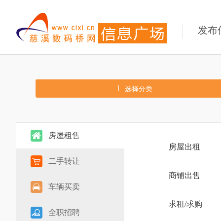
发布
1
选择分类
房屋租售
房屋出租
二手转让
商铺出售
车辆买卖
求租/求购
全职招聘