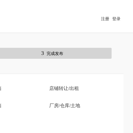
注册
登录
3
完成发布
售
店铺转让/出租
售
厂房/仓库/土地