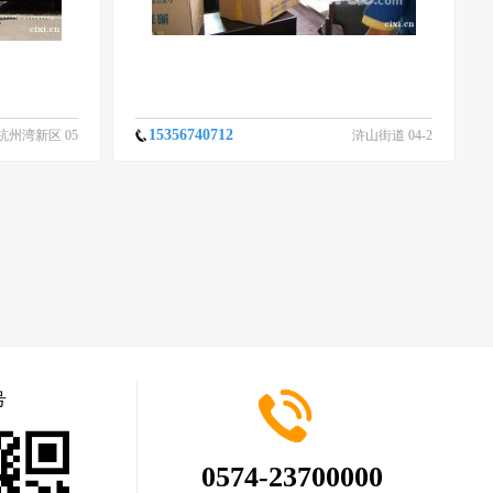
15356740712
杭州湾新区 05
浒山街道 04-2
-16
4
号
0574-23700000