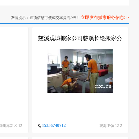
立即发布搬家服务信息>>
友情提示：置顶信息可使成交率提高5倍！
慈溪观城搬家公司慈溪长途搬家公
司
15356740712
杭州湾新区 12
观海卫镇 12-2
-29
9