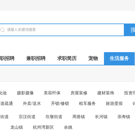
职招聘
兼职招聘
求职简历
宠物
生活服务
化妆
摄影摄像
美容纤体
房屋装修
建材装饰
投资
管道疏通
外卖/送水
开锁/修锁
租车服务
旅游度假
路街道
宗汉街道
坎墩街道
周巷镇
长河镇
崇寿镇
镇
龙山镇
杭州湾新区
余姚