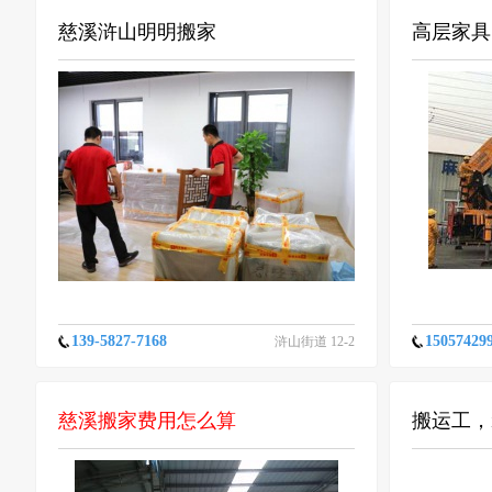
慈溪浒山明明搬家
高层家具
139-5827-7168
15057429
浒山街道 12-2
6
慈溪搬家费用怎么算
搬运工，