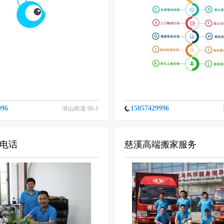
996
15057429996
浒山街道 06-1
6
电话
慈溪高端搬家服务