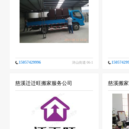
15057429996
15057429
浒山街道 06-1
6
慈溪迁迁旺搬家服务公司
慈溪搬家