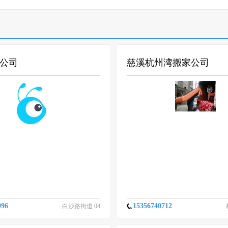
公司
慈溪杭州湾搬家公司
996
15356740712
白沙路街道 04
-07