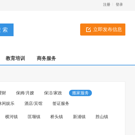
注册
登录
立即发布信息
教育培训
商务服务
理财
保姆/月嫂
保洁/家政
搬家服务
休闲娱乐
酒店/宾馆
签证服务
横河镇
匡堰镇
桥头镇
新浦镇
胜山镇