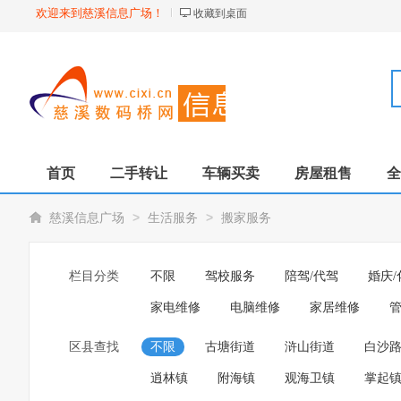
欢迎来到慈溪信息广场！
收藏到桌面
首页
二手转让
车辆买卖
房屋租售
全
>
>
慈溪信息广场
生活服务
搬家服务
栏目分类
不限
驾校服务
陪驾/代驾
婚庆/
家电维修
电脑维修
家居维修
区县查找
不限
古塘街道
浒山街道
白沙
逍林镇
附海镇
观海卫镇
掌起