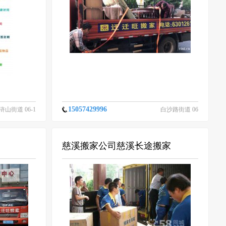
15057429996
浒山街道 06-1
白沙路街道 06
6
-16
慈溪搬家公司慈溪长途搬家