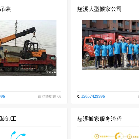
吊装
慈溪大型搬家公司
996
15057429996
白沙路街道 06
-16
装卸工
慈溪搬家服务流程