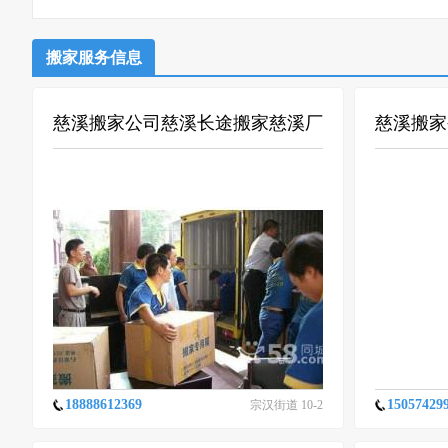
搬家服务信息
慈溪搬家公司慈溪长途搬家慈溪厂
慈溪搬家
房搬迁
18888612369
15057429
宗汉街道 10-2
6