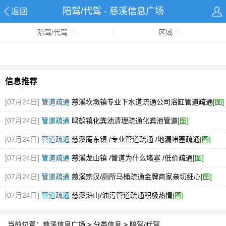
陪驾/代驾 - 慈溪信息广场
返回
陪驾/代驾
区域
信息推荐
[07月24日]
管道疏通
慈溪坎墩镇专业下水道疏通公司浴缸管道疏通
[图]
[07月24日]
管道疏通
鸣鹤镇化粪池清理疏通化粪池管道
[图]
[07月24日]
管道疏通
慈溪庵东镇 /专业管道疏通 /地漏堵塞疏通
[图]
[07月24日]
管道疏通
慈溪龙山镇 /管道为什么堵塞 /低价疏通
[图]
[07月24日]
管道疏通
慈溪宗汉/厕所马桶疏通金牌商家亲切细心
[图]
[07月24日]
管道疏通
慈溪浒山/油污管道疏通积极热情
[图]
当前位置：
慈溪信息广场
>
分类信息
>
陪驾/代驾