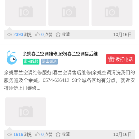
2393
0
收藏
10月16日
浏览
点赞
余姚春兰空调维修服务|春兰空调售后维
拨打电话
修|余姚空调清洗
家电维修
浒山街道
余姚春兰空调维修服务|春兰空调售后维修|余姚空调清洗我们的
服务遍及全余姚，0574-626412=93全城各区均有分点，就近安
排师傅上门维修...
1616
0
收藏
10月16日
浏览
点赞