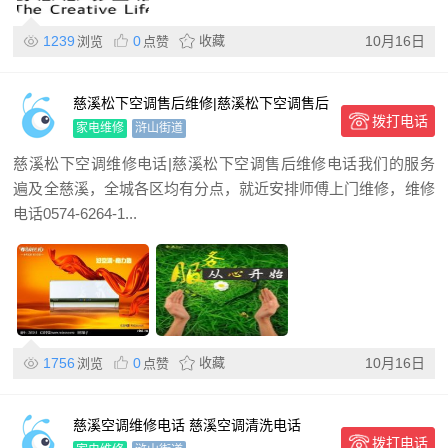
1239
0
收藏
10月16日
浏览
点赞
慈溪松下空调售后维修|慈溪松下空调售后
拨打电话
维修电话
家电维修
浒山街道
慈溪松下空调维修电话|慈溪松下空调售后维修电话我们的服务
遍及全慈溪，全城各区均有分点，就近安排师傅上门维修，维修
电话0574-6264-1...
1756
0
收藏
10月16日
浏览
点赞
慈溪空调维修电话 慈溪空调清洗电话
拨打电话