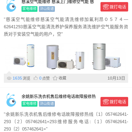
慈溪空气能维修 慈溪上门维修空气能 慈
拨打电话
溪家电维修
家电维修
浒山街道
"慈溪空气能维修慈溪空气能清洗维修加氟利昂０５７４—
62641293慈溪空气能清洗养护保养服务清洗维护空气能服务资
质对于安装空气能的用户，空"
1635
0
收藏
10月13日
浏览
点赞
余姚新乐洗衣机售后维修电话故障报修热
拨打电话
线
家电维修
浒山街道
"余姚新乐洗衣机售后维修电话故障报修热线〔1〕057462641-
293〔2〕057462641=293维修服务电话:〔1〕057462641-
293〔2〕057462641="