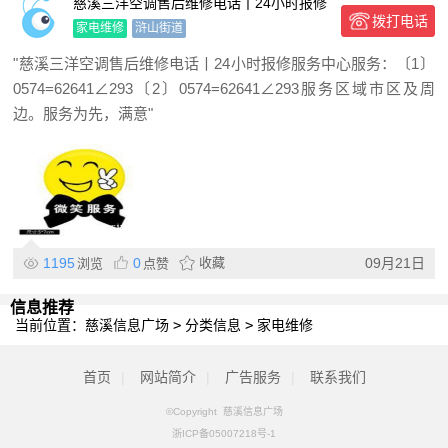
慈溪三洋空调售后维修电话丨24小时报修
拨打电话
服务中心
家电维修
浒山街道
"慈溪三洋空调售后维修电话丨24小时报修服务中心服务：〔1〕
0574=62641∠293〔2〕0574=62641∠293服务区域市区及周
边。服务为先，满意"
1195
0
收藏
09月21日
浏览
点赞
信息推荐
当前位置：
慈溪信息广场
>
分类信息
>
家电维修
首页
|
网站简介
|
广告服务
|
联系我们
©Copyright 慈溪信息广场
浙ICP备05007218号-1