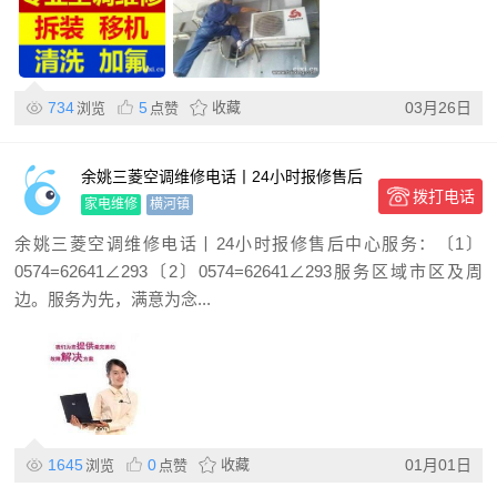
734
5
收藏
03月26日
浏览
点赞
余姚三菱空调维修电话丨24小时报修售后
拨打电话
中心
家电维修
横河镇
余姚三菱空调维修电话丨24小时报修售后中心服务：〔1〕
0574=62641∠293〔2〕0574=62641∠293服务区域市区及周
边。服务为先，满意为念...
1645
0
收藏
01月01日
浏览
点赞