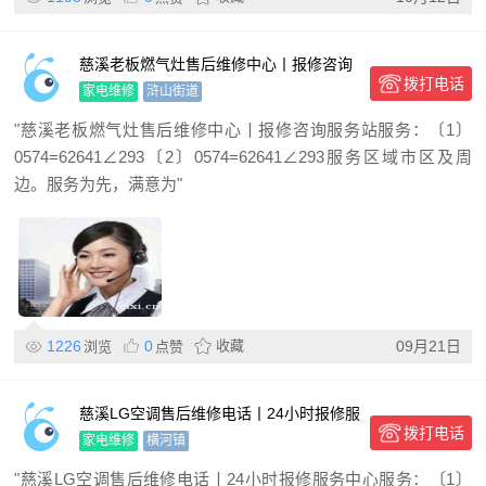
慈溪老板燃气灶售后维修中心丨报修咨询
拨打电话
服务站
家电维修
浒山街道
"慈溪老板燃气灶售后维修中心丨报修咨询服务站服务：〔1〕
0574=62641∠293〔2〕0574=62641∠293服务区域市区及周
边。服务为先，满意为"
1226
0
收藏
09月21日
浏览
点赞
慈溪LG空调售后维修电话丨24小时报修服
拨打电话
务中心
家电维修
横河镇
"慈溪LG空调售后维修电话丨24小时报修服务中心服务：〔1〕