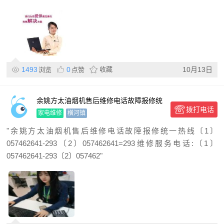
1493
0
收藏
10月13日
浏览
点赞
余姚方太油烟机售后维修电话故障报修统
拨打电话
一热线
家电维修
横河镇
"余姚方太油烟机售后维修电话故障报修统一热线〔1〕
057462641-293〔2〕057462641=293维修服务电话:〔1〕
057462641-293〔2〕057462"