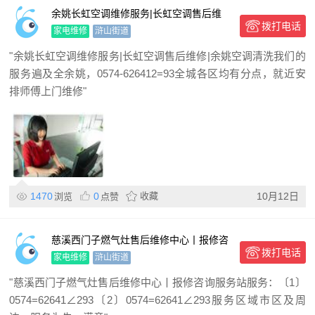
余姚长虹空调维修服务|长虹空调售后维
拨打电话
修|余姚空调清洗
家电维修
浒山街道
"余姚长虹空调维修服务|长虹空调售后维修|余姚空调清洗我们的
服务遍及全余姚，0574-626412=93全城各区均有分点，就近安
排师傅上门维修"
1470
0
收藏
10月12日
浏览
点赞
慈溪西门子燃气灶售后维修中心丨报修咨
拨打电话
询服务站
家电维修
浒山街道
"慈溪西门子燃气灶售后维修中心丨报修咨询服务站服务：〔1〕
0574=62641∠293〔2〕0574=62641∠293服务区域市区及周