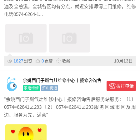
遍及全慈溪，全城各区均有分点，就近安排师傅上门维修，维修
电话0574-6264-1...
1827
0
收藏
10月13日
浏览
点赞
余姚西门子燃气灶维修中心丨报修咨询售
拨打电话
后服务站
家电维修
浒山街道
"余姚西门子燃气灶维修中心丨报修咨询售后服务站服务：〔1〕
0574=62641∠293〔2〕0574=62641∠293服务区域市区及周
边。服务为先，满意"