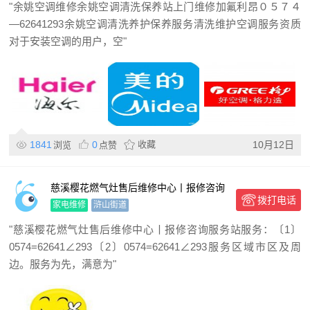
"余姚空调维修余姚空调清洗保养站上门维修加氟利昂０５７４
—62641293余姚空调清洗养护保养服务清洗维护空调服务资质
对于安装空调的用户，空"
1841
0
收藏
10月12日
浏览
点赞
慈溪樱花燃气灶售后维修中心丨报修咨询
拨打电话
服务站
家电维修
浒山街道
"慈溪樱花燃气灶售后维修中心丨报修咨询服务站服务：〔1〕
0574=62641∠293〔2〕0574=62641∠293服务区域市区及周
边。服务为先，满意为"