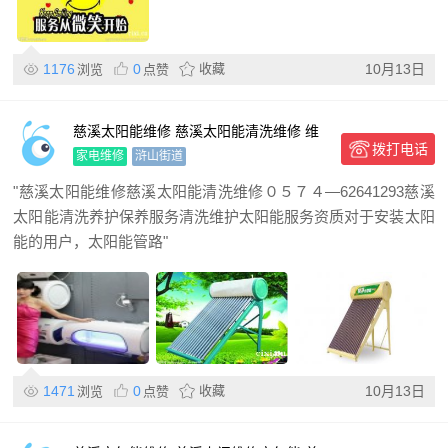
1176
0
收藏
10月13日
浏览
点赞
慈溪太阳能维修 慈溪太阳能清洗维修 维
拨打电话
修太阳能不上水
家电维修
浒山街道
"慈溪太阳能维修慈溪太阳能清洗维修０５７４—62641293慈溪
太阳能清洗养护保养服务清洗维护太阳能服务资质对于安装太阳
能的用户，太阳能管路"
1471
0
收藏
10月13日
浏览
点赞