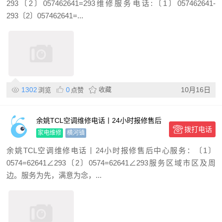
293〔2〕057462641=293维修服务电话:〔1〕057462641-
293〔2〕057462641=...
1302
0
收藏
10月16日
浏览
点赞
余姚TCL空调维修电话丨24小时报修售后
拨打电话
中心
家电维修
横河镇
余姚TCL空调维修电话丨24小时报修售后中心服务：〔1〕
0574=62641∠293〔2〕0574=62641∠293服务区域市区及周
边。服务为先，满意为念，...