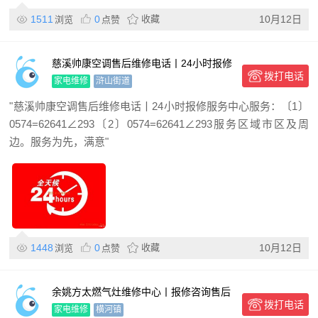
1511
0
收藏
10月12日
浏览
点赞
慈溪帅康空调售后维修电话丨24小时报修
拨打电话
服务中心
家电维修
浒山街道
"慈溪帅康空调售后维修电话丨24小时报修服务中心服务：〔1〕
0574=62641∠293〔2〕0574=62641∠293服务区域市区及周
边。服务为先，满意"
1448
0
收藏
10月12日
浏览
点赞
余姚方太燃气灶维修中心丨报修咨询售后
拨打电话
服务站
家电维修
横河镇