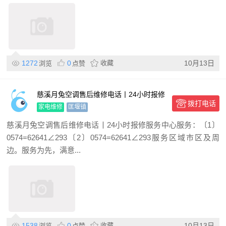
1272
0
收藏
10月13日
浏览
点赞
慈溪月兔空调售后维修电话丨24小时报修
拨打电话
服务中心
家电维修
匡堰镇
慈溪月兔空调售后维修电话丨24小时报修服务中心服务：〔1〕
0574=62641∠293〔2〕0574=62641∠293服务区域市区及周
边。服务为先，满意...
1538
0
收藏
10月13日
浏览
点赞