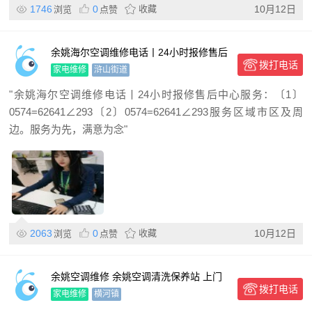
1746
0
收藏
10月12日
浏览
点赞
余姚海尔空调维修电话丨24小时报修售后
拨打电话
中心
家电维修
浒山街道
"余姚海尔空调维修电话丨24小时报修售后中心服务：〔1〕
0574=62641∠293〔2〕0574=62641∠293服务区域市区及周
边。服务为先，满意为念"
2063
0
收藏
10月12日
浏览
点赞
余姚空调维修 余姚空调清洗保养站 上门
拨打电话
维修加氟利昂
家电维修
横河镇