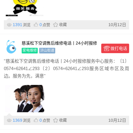
1391
0
收藏
10月12日
浏览
点赞
慈溪松下空调售后维修电话丨24小时报修
拨打电话
服务中心
家电维修
浒山街道
"慈溪松下空调售后维修电话丨24小时报修服务中心服务：〔1〕
0574=62641∠293〔2〕0574=62641∠293服务区域市区及周
边。服务为先，满意"
1369
0
收藏
10月12日
浏览
点赞