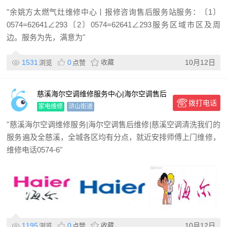
"余姚方太燃气灶维修中心丨报修咨询售后服务站服务：〔1〕
0574=62641∠293〔2〕0574=62641∠293服务区域市区及周
边。服务为先，满意为"
1531
0
收藏
10月12日
浏览
点赞
慈溪海尔空调维修服务中心|海尔空调售后
拨打电话
维修电话
家电维修
浒山街道
"慈溪海尔空调维修服务|海尔空调售后维修|慈溪空调清洗我们的
服务遍及全慈溪，全城各区均有分点，就近安排师傅上门维修，
维修电话0574-6"
1195
0
收藏
10月12日
浏览
点赞