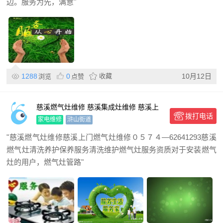
边。服务为先，满意"
1288
0
收藏
10月12日
浏览
点赞
慈溪燃气灶维修 慈溪集成灶维修 慈溪上
拨打电话
门燃气灶维修
家电维修
浒山街道
"慈溪燃气灶维修慈溪上门燃气灶维修０５７４—62641293慈溪
燃气灶清洗养护保养服务清洗维护燃气灶服务资质对于安装燃气
灶的用户，燃气灶管路"