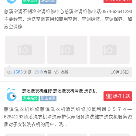
家电维修
浒山街道
慈溪空调不制冷空调维修中心慈溪空调维修电话0574-62641293
主要经营、清洗空调家用和商用空调、空调维修、空调保养、加
液空调移...
1585
0
收藏
10月16日
浏览
点赞
慈溪洗衣机维修 慈溪洗衣机清洗 洗衣机
拨打电话
上门维修服务
家电维修
浒山街道
慈溪洗衣机维修慈溪洗衣机清洗维修加氟利昂０５７４—
62641293慈溪洗衣机清洗养护保养服务清洗维护洗衣机服务资
质对于安装洗衣机的用户，洗...