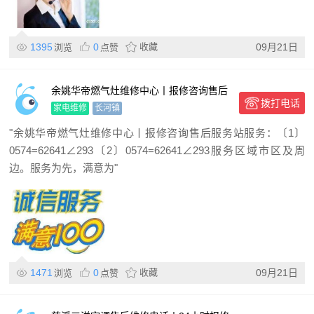
1395
0
收藏
09月21日
浏览
点赞
余姚华帝燃气灶维修中心丨报修咨询售后
拨打电话
服务站
家电维修
长河镇
"余姚华帝燃气灶维修中心丨报修咨询售后服务站服务：〔1〕
0574=62641∠293〔2〕0574=62641∠293服务区域市区及周
边。服务为先，满意为"
1471
0
收藏
09月21日
浏览
点赞