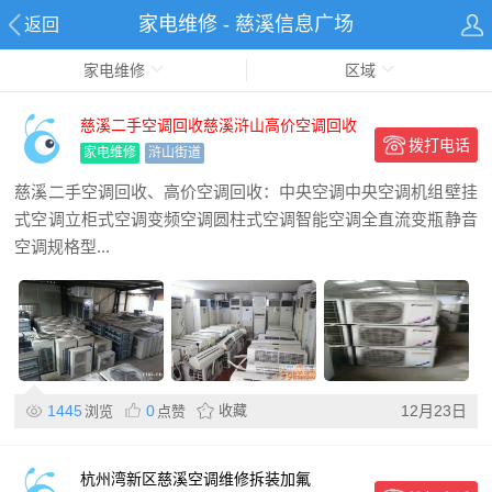
家电维修 - 慈溪信息广场
返回
家电维修
区域
慈溪二手空调回收慈溪浒山高价空调回收
拨打电话
家电维修
浒山街道
慈溪二手空调回收、高价空调回收：中央空调中央空调机组壁挂
式空调立柜式空调变频空调圆柱式空调智能空调全直流变瓶静音
空调规格型...
1445
0
收藏
12月23日
浏览
点赞
杭州湾新区慈溪空调维修拆装加氟