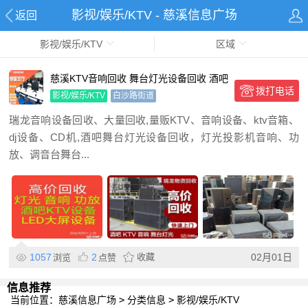
影视/娱乐/KTV - 慈溪信息广场
返回
影视/娱乐/KTV
区域
慈溪KTV音响回收 舞台灯光设备回收 酒吧
拨打电话
音响设备回收 空调电器回收
影视/娱乐/KTV
白沙路街道
瑞龙音响设备回收、大量回收,量贩KTV、音响设备、ktv音箱、
dj设备、CD机,酒吧舞台灯光设备回收，灯光投影机音响、功
放、调音台舞台...
1057
2
收藏
02月01日
浏览
点赞
信息推荐
当前位置：
慈溪信息广场
>
分类信息
>
影视/娱乐/KTV