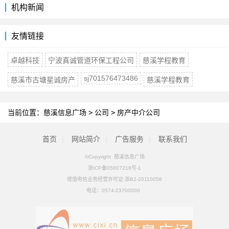
机构新闻
友情链接
卓越科技
宁波真诚管道环保工程公司
慈溪学程教育
sj701576473486
慈溪市古塘星诚房产
慈溪学程教育
当前位置：
慈溪信息广场
>
公司
>
房产中介公司
首页
|
网站简介
|
广告服务
|
联系我们
©Copyright 慈溪信息广场
浙ICP备05007218号-1
增值电信业务经营许可证:浙B2-20110058
电话：
0574-23700000