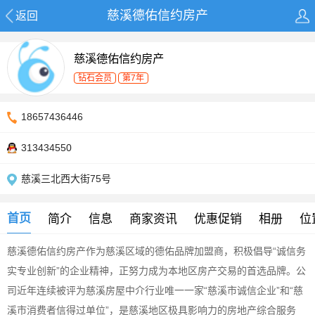
慈溪德佑信约房产
返回
慈溪德佑信约房产
钻石会员
第7年
18657436446
313434550
慈溪三北西大街75号
首页
简介
信息
商家资讯
优惠促销
相册
位
慈溪德佑信约房产作为慈溪区域的德佑品牌加盟商，积极倡导“诚信务
实专业创新”的企业精神，正努力成为本地区房产交易的首选品牌。公
司近年连续被评为慈溪房屋中介行业唯一一家“慈溪市诚信企业”和“慈
溪市消费者信得过单位”，是慈溪地区极具影响力的房地产综合服务