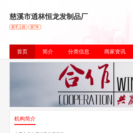
慈溪市逍林恒龙发制品厂
新手上路
第7年
首页
简介
分类信息
商家资讯
机构简介