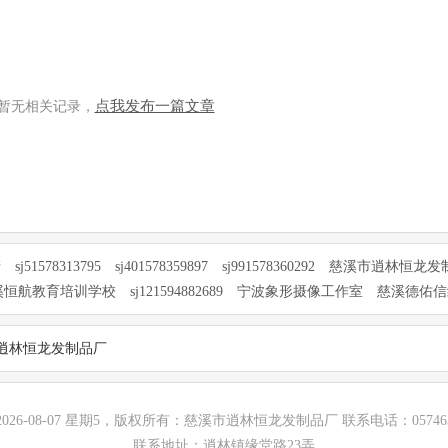
点我发布一篇文章
暂无相关记录，
产
sj51578313795
sj401578359897
sj991578360292
慈溪市逍林恒龙发
溪恒航教育培训学校
sj121594882689
宁波象形摄像工作室
慈溪德佑信
逍林恒龙发制品厂
026-08-07 星期5，版权所有：慈溪市逍林恒龙发制品厂 联系电话：0574635
联系地址：逍林镇缘堂路23弄