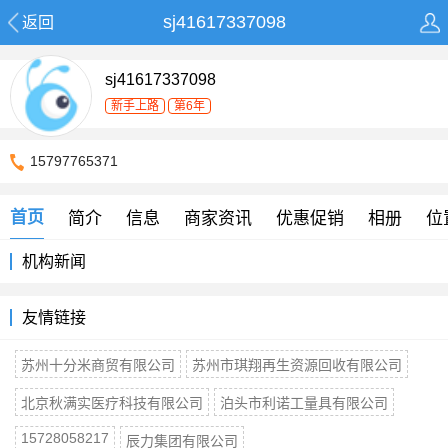
sj41617337098
返回
sj41617337098
新手上路
第6年
15797765371
首页
简介
信息
商家资讯
优惠促销
相册
位
机构新闻
友情链接
苏州十分米商贸有限公司
苏州市琪翔再生资源回收有限公司
北京秋满实医疗科技有限公司
泊头市利诺工量具有限公司
15728058217
辰力集团有限公司