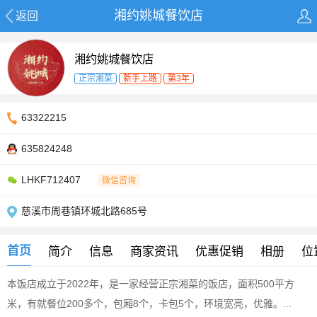
湘约姚城餐饮店
返回
湘约姚城餐饮店
正宗湘菜
新手上路
第3年
63322215
635824248
LHKF712407
微信咨询
慈溪市周巷镇环城北路685号
首页
简介
信息
商家资讯
优惠促销
相册
位
本饭店成立于2022年，是一家经营正宗湘菜的饭店，面积500平方
米，有就餐位200多个，包厢8个，卡包5个，环境宽亮，优雅。...