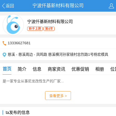
宁波仟基新材料有限公司
返回
宁波仟基新材料有限公司
新手上路
第4年
13336627681
慈溪 - 慈溪周边 - 凤鸣路 慈溪横河孙家镜村忠烈路1号杨宏模具
到底左转到底仟基新材
首页
简介
信息
商家资讯
优惠促销
相册
位
是一家专业从事尼龙改性生产的厂家...
查看更多 >
ta发布的信息