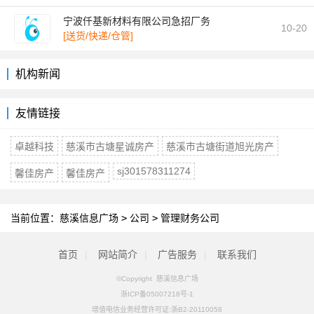
宁波仟基新材料有限公司急招厂务
10-20
[送货/快递/仓管]
机构新闻
友情链接
卓越科技
慈溪市古塘星诚房产
慈溪市古塘街道旭光房产
sj301578311274
馨佳房产
馨佳房产
当前位置：
慈溪信息广场
>
公司
>
管理财务公司
首页
|
网站简介
|
广告服务
|
联系我们
©Copyright 慈溪信息广场
浙ICP备05007218号-1
增值电信业务经营许可证:浙B2-20110058