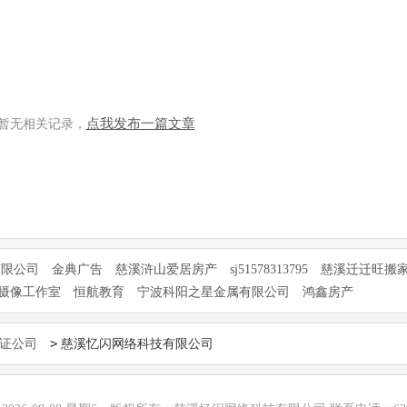
点我发布一篇文章
暂无相关记录，
有限公司
金典广告
慈溪浒山爱居房产
sj51578313795
慈溪迁迁旺搬
摄像工作室
恒航教育
宁波科阳之星金属有限公司
鸿鑫房产
>
证公司
慈溪忆闪网络科技有限公司