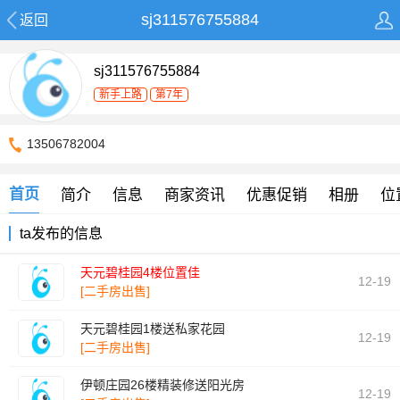
sj311576755884
返回
sj311576755884
新手上路
第7年
13506782004
首页
简介
信息
商家资讯
优惠促销
相册
位
ta发布的信息
天元碧桂园4楼位置佳
12-19
[二手房出售]
天元碧桂园1楼送私家花园
12-19
[二手房出售]
伊顿庄园26楼精装修送阳光房
12-19