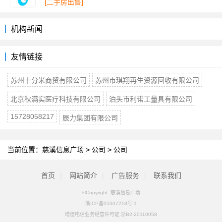
[二手房出售]
机构新闻
友情链接
苏州十分米商贸有限公司
苏州市琪翔再生资源回收有限公司
北京秋满实医疗科技有限公司
泊头市利诺工量具有限公司
15728058217
辰力集团有限公司
当前位置：
慈溪信息广场
>
公司
>
公司
首页
|
网站简介
|
广告服务
|
联系我们
©Copyright 慈溪信息广场
浙ICP备05007218号-1
增值电信业务经营许可证:浙B2-20110058