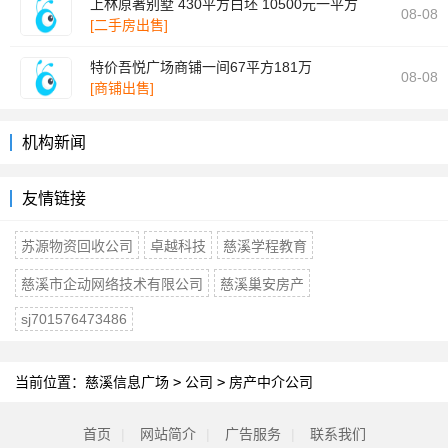
上林原著别墅 430平方白坯 10500元一平方
08-08
[二手房出售]
特价吾悦广场商铺一间67平方181万
08-08
[商铺出售]
机构新闻
友情链接
苏源物资回收公司
卓越科技
慈溪学程教育
慈溪市企动网络技术有限公司
慈溪巢安房产
sj701576473486
当前位置：
慈溪信息广场
>
公司
>
房产中介公司
首页
|
网站简介
|
广告服务
|
联系我们