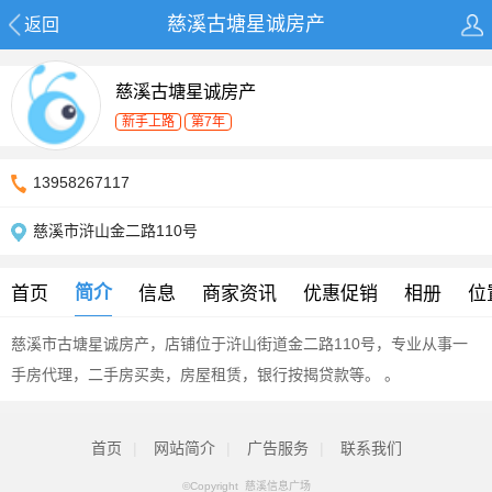
慈溪古塘星诚房产
返回
慈溪古塘星诚房产
新手上路
第7年
13958267117
慈溪市浒山金二路110号
简介
首页
信息
商家资讯
优惠促销
相册
位
慈溪市古塘星诚房产，店铺位于浒山街道金二路110号，专业从事一
手房代理，二手房买卖，房屋租赁，银行按揭贷款等。 。
首页
|
网站简介
|
广告服务
|
联系我们
©Copyright 慈溪信息广场