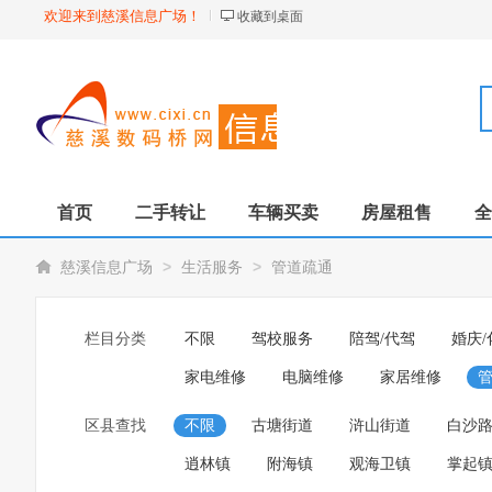
欢迎来到慈溪信息广场！
收藏到桌面
首页
二手转让
车辆买卖
房屋租售
全
>
>
慈溪信息广场
生活服务
管道疏通
栏目分类
不限
驾校服务
陪驾/代驾
婚庆/
家电维修
电脑维修
家居维修
区县查找
不限
古塘街道
浒山街道
白沙
逍林镇
附海镇
观海卫镇
掌起