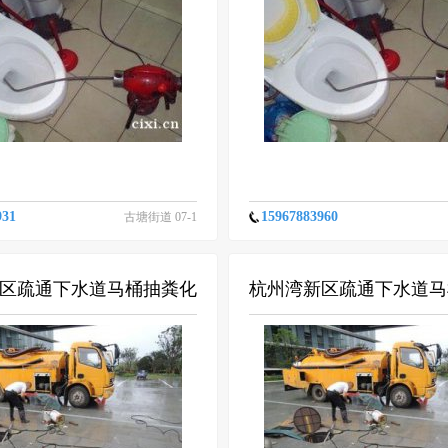
931
15967883960
古塘街道 07-1
1
区疏通下水道马桶抽粪化
杭州湾新区疏通下水道马
粪池清理最好公司