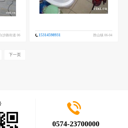
15314598931
白沙路街道 06
胜山镇 06-04
-26
下一页
号
0574-23700000