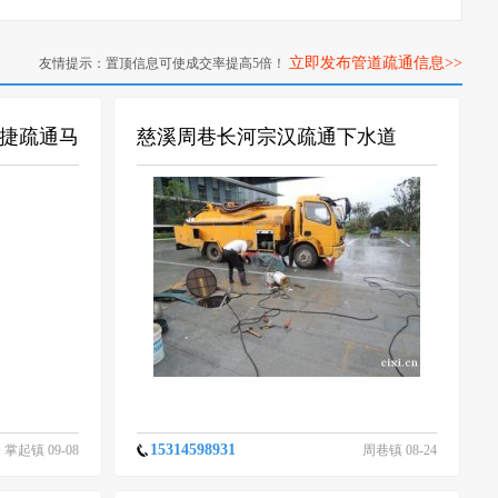
立即发布管道疏通信息>>
友情提示：置顶信息可使成交率提高5倍！
捷疏通马
慈溪周巷长河宗汉疏通下水道
15314598931
掌起镇 09-08
周巷镇 08-24