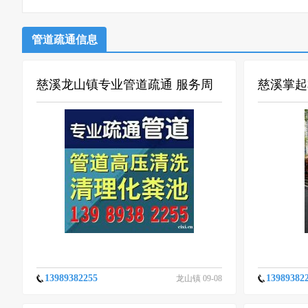
管道疏通信息
慈溪龙山镇专业管道疏通 服务周
慈溪掌起
到
道一条龙
13989382255
13989382
龙山镇 09-08