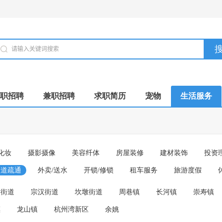
职招聘
兼职招聘
求职简历
宠物
生活服务
化妆
摄影摄像
美容纤体
房屋装修
建材装饰
投资
管道疏通
外卖/送水
开锁/修锁
租车服务
旅游度假
路街道
宗汉街道
坎墩街道
周巷镇
长河镇
崇寿镇
镇
龙山镇
杭州湾新区
余姚