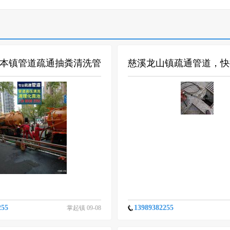
本镇管道疏通抽粪清洗管
慈溪龙山镇疏通管道，快
服务
桶服务
255
13989382255
掌起镇 09-08