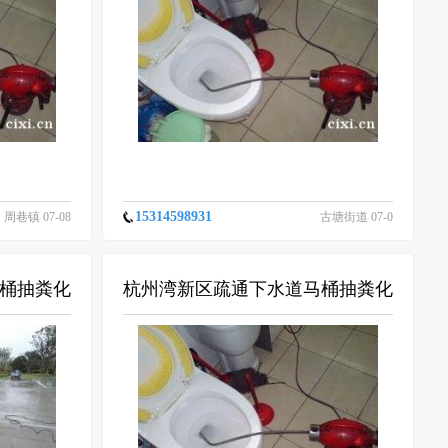
15314598931
周巷镇 07-08
古塘街道 07-0
8
桶抽粪化
杭州湾新区疏通下水道马桶抽粪化
粪池清理