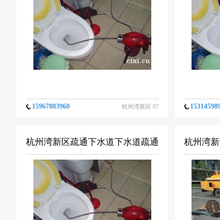
15967883960
15314598
杭州湾新区 07
-12
杭州湾新区疏通下水道下水道疏通
杭州湾新
提供菜池疏通、面盆疏通等服务
粪池清理