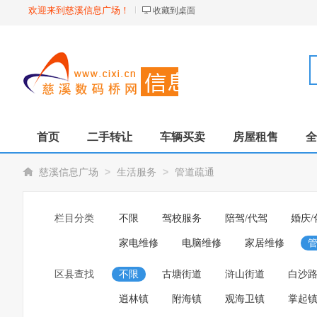
欢迎来到慈溪信息广场！
收藏到桌面
首页
二手转让
车辆买卖
房屋租售
全
>
>
慈溪信息广场
生活服务
管道疏通
栏目分类
不限
驾校服务
陪驾/代驾
婚庆/
家电维修
电脑维修
家居维修
区县查找
不限
古塘街道
浒山街道
白沙
逍林镇
附海镇
观海卫镇
掌起