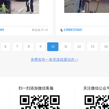
069
13968335045
掌起镇 05-30
6
7
8
9
10
11
12
13
14
免费发布一条管道疏通信息>>
扫一扫添加微信客服
关注微信公众