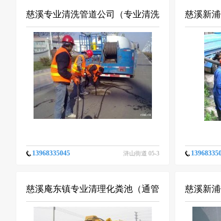
慈溪专业清洗管道公司（专业清洗
慈溪新浦
大型市政排污管道）
池内污物
13968335045
13968335
浒山街道 05-3
1
慈溪庵东镇专业清理化粪池（通管
慈溪新浦
道）庵东镇抽化粪池价格多少
污水管道