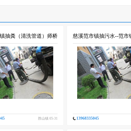
镇抽粪（清洗管道）师桥
慈溪范市镇抽污水--范市
污水（正规单位）
粪（公司推荐）
045
13968335045
胜山镇 05-31