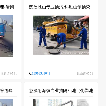
理-清掏
慈溪胜山专业抽污水-胜山镇抽粪
洗车）
多少钱一车
13968335045
掌起镇 05-31
胜山镇 05-31
管道疏
慈溪附海镇专业抽隔油池（化粪池
司-诚信
清理）附海污水管道清洗-信誉单