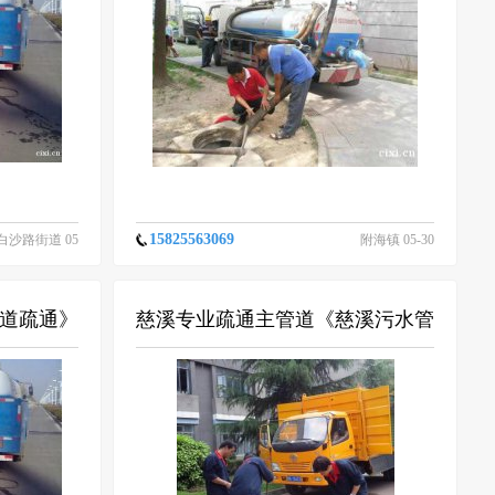
15825563069
白沙路街道 05
附海镇 05-30
-30
道疏通》
慈溪专业疏通主管道《慈溪污水管
随叫随到
道清洗》欢迎您来电咨询