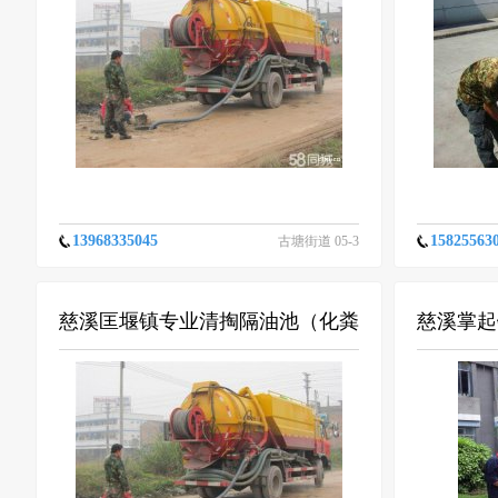
13968335045
15825563
古塘街道 05-3
1
慈溪匡堰镇专业清掏隔油池（化粪
慈溪掌起
池清底）清理淤泥-量大从优
理收费）