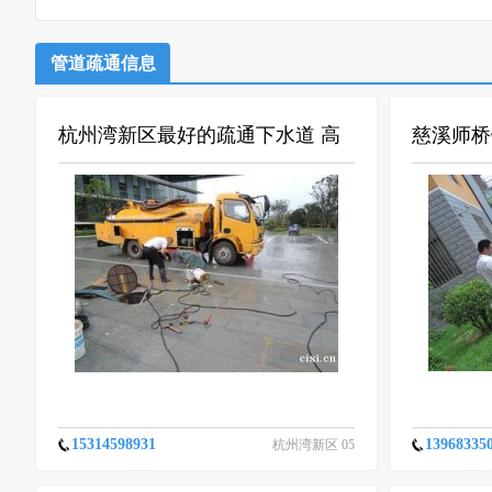
管道疏通信息
杭州湾新区最好的疏通下水道 高
慈溪师桥
庒清洗管道
镇专业抽
15314598931
13968335
杭州湾新区 05
-31