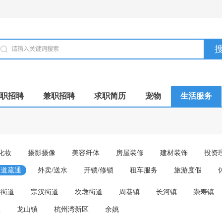
职招聘
兼职招聘
求职简历
宠物
生活服务
化妆
摄影摄像
美容纤体
房屋装修
建材装饰
投资
管道疏通
外卖/送水
开锁/修锁
租车服务
旅游度假
路街道
宗汉街道
坎墩街道
周巷镇
长河镇
崇寿镇
镇
龙山镇
杭州湾新区
余姚