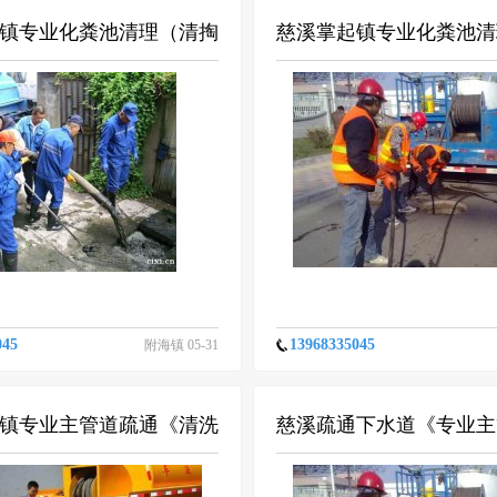
镇专业化粪池清理（清掏
慈溪掌起镇专业化粪池清
）合理收费
淤泥（公司备有吸污-清
045
13968335045
附海镇 05-31
镇专业主管道疏通《清洗
慈溪疏通下水道《专业主
》清掏管道淤泥
通》慈溪污水管道清洗公