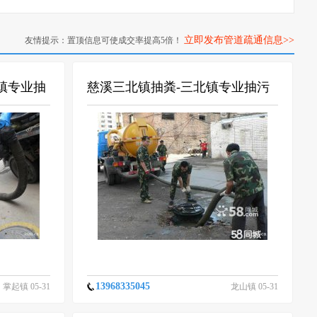
立即发布管道疏通信息>>
友情提示：置顶信息可使成交率提高5倍！
镇专业抽
慈溪三北镇抽粪-三北镇专业抽污
水（放心选择）
13968335045
掌起镇 05-31
龙山镇 05-31