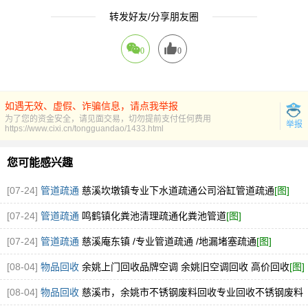
转发好友/分享朋友圈
0
0
如遇无效、虚假、诈骗信息，请点我举报
为了您的资金安全，请见面交易，切勿提前支付任何费用
举报
https://www.cixi.cn/tongguandao/1433.html
您可能感兴趣
[07-24]
管道疏通
慈溪坎墩镇专业下水道疏通公司浴缸管道疏通
[图]
[07-24]
管道疏通
鸣鹤镇化粪池清理疏通化粪池管道
[图]
[07-24]
管道疏通
慈溪庵东镇 /专业管道疏通 /地漏堵塞疏通
[图]
[08-04]
物品回收
余姚上门回收品牌空调 余姚旧空调回收 高价回收
[图]
[08-04]
物品回收
慈溪市，余姚市不锈钢废料回收专业回收不锈钢废料