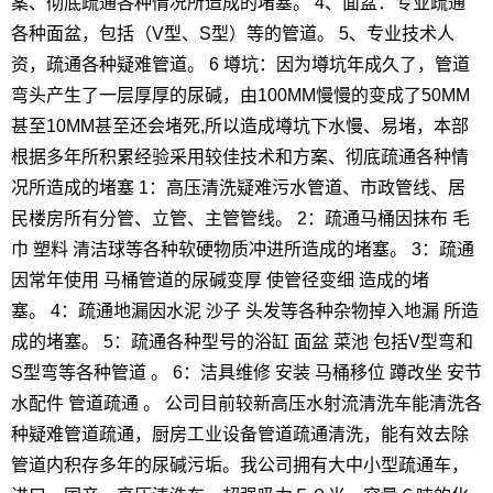
案、彻底疏通各种情况所造成的堵塞。 4、面盆：专业疏通
各种面盆，包括（V型、S型）等的管道。 5、专业技术人
资，疏通各种疑难管道。 6 墫坑：因为墫坑年成久了，管道
弯头产生了一层厚厚的尿碱，由100MM慢慢的变成了50MM
甚至10MM甚至还会堵死,所以造成墫坑下水慢、易堵，本部
根据多年所积累经验采用较佳技术和方案、彻底疏通各种情
况所造成的堵塞 1：高压清洗疑难污水管道、市政管线、居
民楼房所有分管、立管、主管管线。 2：疏通马桶因抹布 毛
巾 塑料 清洁球等各种软硬物质冲进所造成的堵塞。 3：疏通
因常年使用 马桶管道的尿碱变厚 使管径变细 造成的堵
塞。 4：疏通地漏因水泥 沙子 头发等各种杂物掉入地漏 所造
成的堵塞。 5：疏通各种型号的浴缸 面盆 菜池 包括V型弯和
S型弯等各种管道 。 6：洁具维修 安装 马桶移位 蹲改坐 安节
水配件 管道疏通 。 公司目前较新高压水射流清洗车能清洗各
种疑难管道疏通，厨房工业设备管道疏通清洗，能有效去除
管道内积存多年的尿碱污垢。我公司拥有大中小型疏通车，