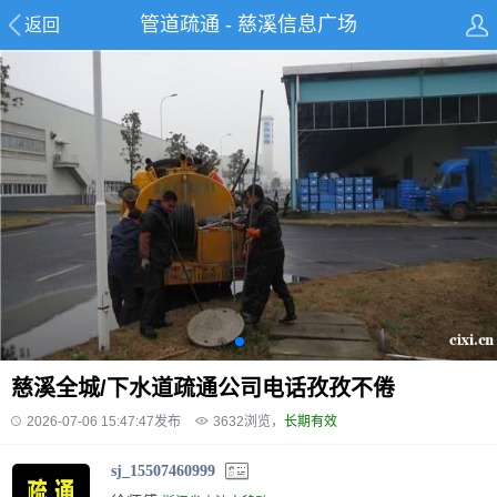
管道疏通 - 慈溪信息广场
返回
慈溪全城/下水道疏通公司电话孜孜不倦
2026-07-06 15:47:47发布
3632
浏览，
长期有效
sj_15507460999