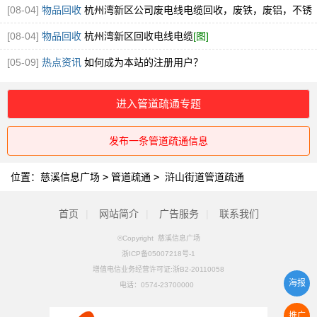
304.316厂家直接收购
[图]
[08-04]
物品回收
杭州湾新区公司废电线电缆回收，废铁，废铝，不锈
钢回收
[图]
[08-04]
物品回收
杭州湾新区回收电线电缆
[图]
[05-09]
热点资讯
如何成为本站的注册用户？
进入管道疏通专题
发布一条管道疏通信息
位置：
慈溪信息广场
>
管道疏通
>
浒山街道管道疏通
首页
|
网站简介
|
广告服务
|
联系我们
©Copyright 慈溪信息广场
浙ICP备05007218号-1
增值电信业务经营许可证:浙B2-20110058
海报
电话：
0574-23700000
推广