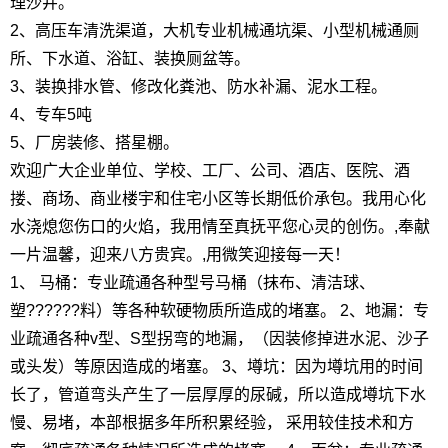
理沙井。
2、高压车清洗渠道，大机专业机械通坑渠、小型机械通厕
所、下水道、浴缸、装换厕盆等。
3、装换排水管、修改化粪池、防水补漏、泥水工程。
4、专车5吨
5、厂房装修、搭星棚。
欢迎广大企业单位、学校、工厂、公司、酒店、医院、酒
搂、商场、商业楼宇和住宅小区等长期低价承包。我用心化
水浇熄您伤口的火焰，我用情至真抚平您心灵的创伤。,奉献
一片温馨，迎来八方贵宾。,用微笑迎接每一天！
1、 马桶：专业疏通各种型号马桶（抹布、清洁球、
塑??????料）等各种软硬物质所造成的堵塞。 2、地漏：专
业疏通各种v型、S型拐弯的地漏，（因装修掉进水泥、沙子
或头发）等原因造成的堵塞。 3、墫坑：因为墫坑用的时间
长了，管道弯头产生了一层厚厚的尿碱，所以造成墫坑下水
慢、易堵，本部根据多年所积累经验， 采用较佳技术和方