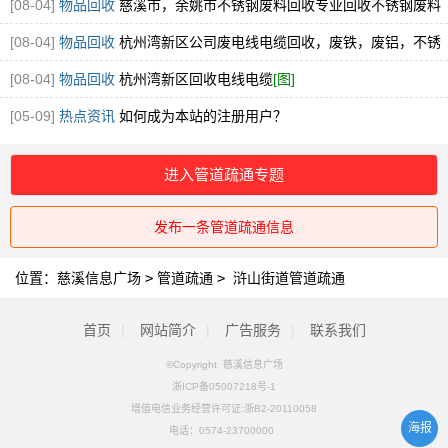
[08-04]
物品回收
慈溪市，余姚市不锈钢废料回收专业回收不锈钢废料
304.316厂家直接收购
[图]
[08-04]
物品回收
杭州湾新区公司废电线电缆回收，废铁，废铝，不锈
钢回收
[图]
[08-04]
物品回收
杭州湾新区回收电线电缆
[图]
[05-09]
热点资讯
如何成为本站的注册用户？
进入管道疏通专题
发布一条管道疏通信息
位置：
慈溪信息广场
>
管道疏通
>
浒山街道管道疏通
首页
|
网站简介
|
广告服务
|
联系我们
©Copyright 慈溪信息广场
浙ICP备05007218号-1
增值电信业务经营许可证:浙B2-20110058
海报
电话：
0574-23700000