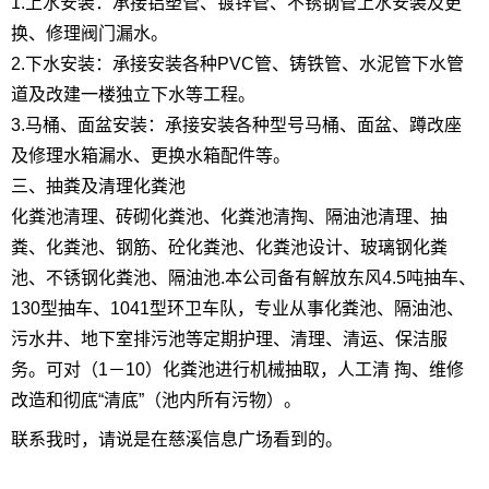
1.上水安装：承接铝塑管、镀锌管、不锈钢管上水安装及更
换、修理阀门漏水。
2.下水安装：承接安装各种PVC管、铸铁管、水泥管下水管
道及改建一楼独立下水等工程。
3.马桶、面盆安装：承接安装各种型号马桶、面盆、蹲改座
及修理水箱漏水、更换水箱配件等。
三、抽粪及清理化粪池
化粪池清理、砖砌化粪池、化粪池清掏、隔油池清理、抽
粪、化粪池、钢筋、砼化粪池、化粪池设计、玻璃钢化粪
池、不锈钢化粪池、隔油池.本公司备有解放东风4.5吨抽车、
130型抽车、1041型环卫车队，专业从事化粪池、隔油池、
污水井、地下室排污池等定期护理、清理、清运、保洁服
务。可对（1－10）化粪池进行机械抽取，人工清 掏、维修
改造和彻底“清底”（池内所有污物）。
联系我时，请说是在慈溪信息广场看到的。