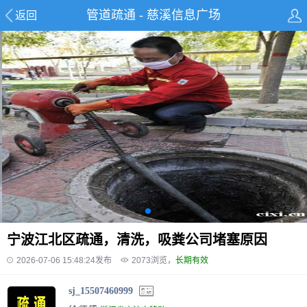
管道疏通 - 慈溪信息广场
返回
宁波江北区疏通，清洗，吸粪公司堵塞原因
2026-07-06 15:48:24发布
2073
浏览，
长期有效
sj_15507460999