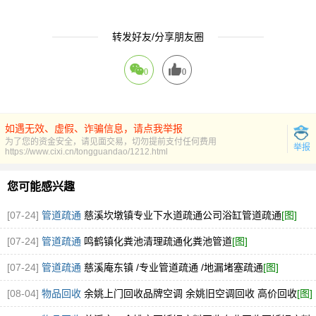
转发好友/分享朋友圈
0
0
如遇无效、虚假、诈骗信息，请点我举报
为了您的资金安全，请见面交易，切勿提前支付任何费用
举报
https://www.cixi.cn/tongguandao/1212.html
您可能感兴趣
[07-24]
管道疏通
慈溪坎墩镇专业下水道疏通公司浴缸管道疏通
[图]
[07-24]
管道疏通
鸣鹤镇化粪池清理疏通化粪池管道
[图]
[07-24]
管道疏通
慈溪庵东镇 /专业管道疏通 /地漏堵塞疏通
[图]
[08-04]
物品回收
余姚上门回收品牌空调 余姚旧空调回收 高价回收
[图]