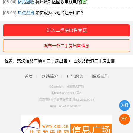
钢回收
[图]
[08-04]
物品回收
杭州湾新区回收电线电缆
[图]
[05-09]
热点资讯
如何成为本站的注册用户？
进入二手房出售专题
发布一条二手房出售信息
位置：
慈溪信息广场
>
二手房出售
>
白沙路街道二手房出售
首页
|
网站简介
|
广告服务
|
联系我们
©Copyright 慈溪信息广场
浙ICP备05007218号-1
增值电信业务经营许可证:浙B2-20110058
海报
电话：
0574-23700000
推广