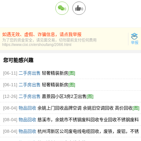
0
0
如遇无效、虚假、诈骗信息，请点我举报
为了您的资金安全，请见面交易，切勿提前支付任何费用
举报
https://www.cixi.cn/ershoufang/2066.html
您可能感兴趣
[06-11]
二手房出售
轻奢精装新房
[图]
[06-11]
二手房出售
轻奢精装新房
[图]
[12-26]
二手房出售
嘉景园小区3房2卫出售
[图]
[08-04]
物品回收
余姚上门回收品牌空调 余姚旧空调回收 高价回收
[图]
[08-04]
物品回收
慈溪市，余姚市不锈钢废料回收专业回收不锈钢废料
304.316厂家直接收购
[图]
[08-04]
物品回收
杭州湾新区公司废电线电缆回收，废铁，废铝，不锈