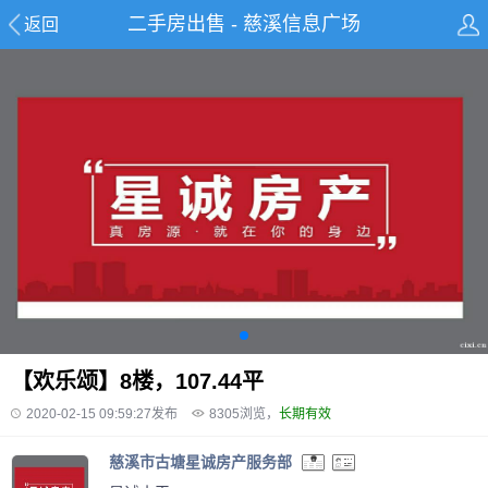
二手房出售 - 慈溪信息广场
返回
【欢乐颂】8楼，107.44平
2020-02-15 09:59:27发布
8305
浏览，
长期有效
慈溪市古塘星诚房产服务部