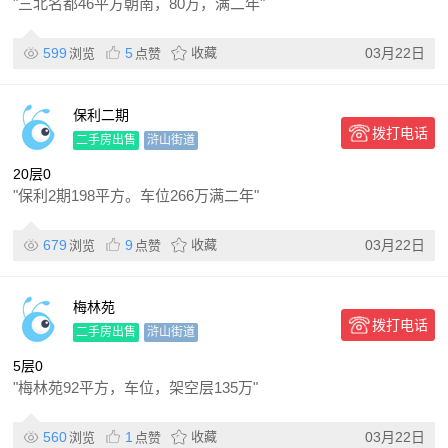
"三北名都46平方朝南，80万，满二年"
599
5
收藏
03月22日
浏览
点赞
保利二期
拨打电话
二手房出售
浒山街道
20层
0
"保利2期198平方。车位266万满二年"
679
9
收藏
03月22日
浏览
点赞
梅林苑
拨打电话
二手房出售
浒山街道
5层
0
"梅林苑92平方，车位，架空层135万"
560
1
收藏
03月22日
浏览
点赞