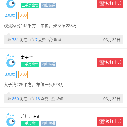
拨打电话
二手房出售
浒山街道
2.00层
0.00
观湖家苑143平方，车位，架空层235万
781
7
收藏
03月22日
浏览
点赞
太子湾
拨打电话
二手房出售
浒山街道
3.00层
0.00
太子湾225平方，车位一只528万
860
18
收藏
03月22日
浏览
点赞
碧桂园泊蔚
拨打电话
二手房出售
浒山街道