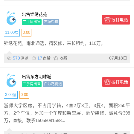
出售锦绣花苑
拨打电话
二手房出售
古塘街道
11.00层
0.00
锦绣花苑，南北通透，精装修，带长租约，110万。
579
17
收藏
07月18日
浏览
点赞
出售东方明珠城
拨打电话
二手房出售
白沙路街道
3.00层
0.00
浙师大学区房，不占用学籍，4室2厅3卫，3复4，面积250平
方，2个车位，另加一个车库和架空层，豪华装修，诚意价398
万，直接，联系15058081588...