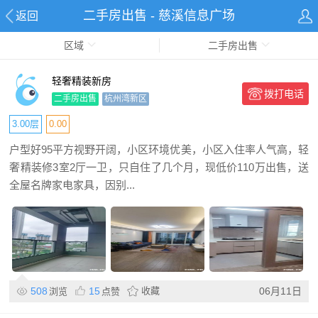
二手房出售 - 慈溪信息广场
返回
区域
二手房出售
轻奢精装新房
拨打电话
二手房出售
杭州湾新区
3.00层
0.00
户型好95平方视野开阔，小区环境优美，小区入住率人气高，轻
奢精装修3室2厅一卫，只自住了几个月，现低价110万出售，送
全屋名牌家电家具，因别...
508
15
收藏
06月11日
浏览
点赞