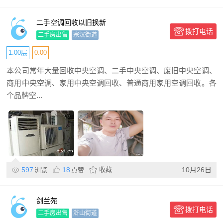
二手空调回收以旧换新
拨打电话
二手房出售
宗汉街道
1.00层
0.00
本公司常年大量回收中央空调、二手中央空调、废旧中央空调、
商用中央空调、家用中央空调回收、普通商用家用空调回收。各
个品牌空...
597
18
收藏
10月26日
浏览
点赞
剑兰苑
拨打电话
二手房出售
浒山街道