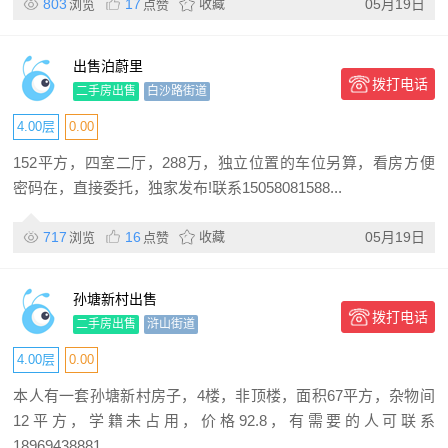
803
17
收藏
05月19日
浏览
点赞
出售泊蔚里
拨打电话
二手房出售
白沙路街道
4.00层
0.00
152平方，四室二厅，288万，独立位置的车位另算，看房方便
密码在，直接委托，独家发布!联系15058081588...
717
16
收藏
05月19日
浏览
点赞
孙塘新村出售
拨打电话
二手房出售
浒山街道
4.00层
0.00
本人有一套孙塘新村房子，4楼，非顶楼，面积67平方，杂物间
12平方，学籍未占用，价格92.8，有需要的人可联系
18969438881...