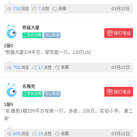
710
7
收藏
03月22日
浏览
点赞
熊猫大厦
拨打电话
二手房出售
浒山街道
2层
0
"熊猫大厦124平方，架空层一只，120万zhj"
703
17
收藏
03月22日
浏览
点赞
名雅苑
拨打电话
二手房出售
浒山街道
1层
0
"名雅苑1楼159平方车库一只，多层，228万，实验小学，满二
年"
605
19
收藏
03月22日
浏览
点赞