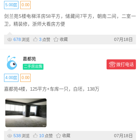
5.00层
0.00
剑兰苑5楼电梯洋房58平方，储藏间7平方，朝南二间，二室一
卫，精装修，浙师大看房方便
678
3
收藏
07月18日
浏览
点赞
嘉都苑
拨打电话
二手房出售
4.00层
0.00
嘉都苑4楼，125平方+车库一只，白坯，138万
538
10
收藏
07月18日
浏览
点赞