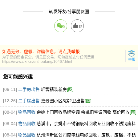
转发好友/分享朋友圈
0
15
如遇无效、虚假、诈骗信息，请点我举报
为了您的资金安全，请见面交易，切勿提前支付任何费用
举报
https://www.cixi.cn/ershoufang/10467.html
您可能感兴趣
[06-11]
二手房出售
轻奢精装新房
[图]
[12-26]
二手房出售
嘉景园小区3房2卫出售
[图]
[08-04]
物品回收
余姚上门回收品牌空调 余姚旧空调回收 高价回收
[图]
[08-04]
物品回收
慈溪市，余姚市不锈钢废料回收专业回收不锈钢废料
304.316厂家直接收购
[图]
[08-04]
物品回收
杭州湾新区公司废电线电缆回收，废铁，废铝，不锈