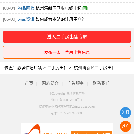
钢回收
[图]
[08-04]
物品回收
杭州湾新区回收电线电缆
[图]
[05-09]
热点资讯
如何成为本站的注册用户？
进入二手房出售专题
发布一条二手房出售信息
位置：
慈溪信息广场
>
二手房出售
>
杭州湾新区二手房出售
首页
|
网站简介
|
广告服务
|
联系我们
©Copyright 慈溪信息广场
浙ICP备05007218号-1
增值电信业务经营许可证:浙B2-20110058
海报
电话：
0574-23700000
推广