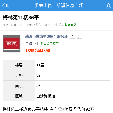
二手房出售 - 慈溪信息广场
返回
梅林苑11楼86平
2020-01-06 18:29:27发布
2136
浏览，
长期有效
慈溪市古塘星诚房产服务部
星诚小王
浙江省宁波市
18957444898
楼层
11层
价格
92
面积
86
区域
白沙路街道
梅林苑11楼边套86平精装 有车位+储藏间 售价92万！