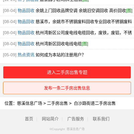
[08-04]
物品回收
余姚上门回收品牌空调 余姚旧空调回收 高价回收
[图]
[08-04]
物品回收
慈溪市，余姚市不锈钢废料回收专业回收不锈钢废料
304.316厂家直接收购
[图]
[08-04]
物品回收
杭州湾新区公司废电线电缆回收，废铁，废铝，不锈
钢回收
[图]
[08-04]
物品回收
杭州湾新区回收电线电缆
[图]
[05-09]
热点资讯
如何成为本站的注册用户？
进入二手房出售专题
发布一条二手房出售信息
位置：
慈溪信息广场
>
二手房出售
>
白沙路街道二手房出售
首页
|
网站简介
|
广告服务
|
联系我们
©Copyright 慈溪信息广场