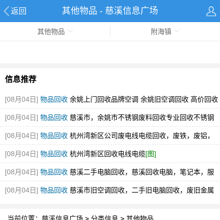
其他物品 - 慈溪信息广场
返回
其他物品
附海镇
信息推荐
[08月04日]
物品回收
余姚上门回收品牌空调 余姚旧空调回收 高价回收
[图]
[08月04日]
物品回收
慈溪市，余姚市不锈钢废料回收专业回收不锈钢
废料304.316厂家直接收购
[图]
[08月04日]
物品回收
杭州湾新区公司废电线电缆回收，废铁，废铝，
不锈钢回收
[图]
[08月04日]
物品回收
杭州湾新区回收电线电缆
[图]
[08月04日]
物品回收
慈溪二手电脑回收，慈溪回收电脑，笔记本，服
务器
[图]
[08月04日]
物品回收
慈溪市旧空调回收，二手旧电脑回收，废旧金属
电线回收！
[图]
当前位置：
慈溪信息广场
>
分类信息
>
其他物品