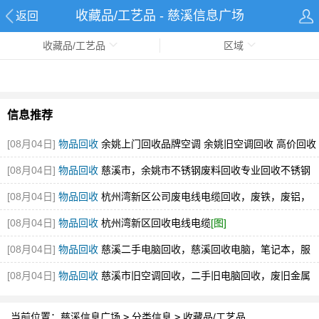
收藏品/工艺品 - 慈溪信息广场
返回
收藏品/工艺品
区域
信息推荐
[08月04日]
物品回收
余姚上门回收品牌空调 余姚旧空调回收 高价回收
[图]
[08月04日]
物品回收
慈溪市，余姚市不锈钢废料回收专业回收不锈钢
废料304.316厂家直接收购
[图]
[08月04日]
物品回收
杭州湾新区公司废电线电缆回收，废铁，废铝，
不锈钢回收
[图]
[08月04日]
物品回收
杭州湾新区回收电线电缆
[图]
[08月04日]
物品回收
慈溪二手电脑回收，慈溪回收电脑，笔记本，服
务器
[图]
[08月04日]
物品回收
慈溪市旧空调回收，二手旧电脑回收，废旧金属
电线回收！
[图]
当前位置：
慈溪信息广场
>
分类信息
>
收藏品/工艺品