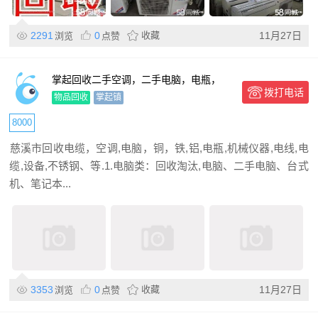
2291
0
收藏
11月27日
浏览
点赞
掌起回收二手空调，二手电脑，电瓶，
拨打电话
ups大量回收
物品回收
掌起镇
8000
​慈溪市回收电缆，空调,电脑，铜，铁,铝,电瓶,机械仪器,电线,电
缆,设备,不锈钢、等.1.电脑类：回收淘汰,电脑、二手电脑、台式
机、笔记本...
3353
0
收藏
11月27日
浏览
点赞