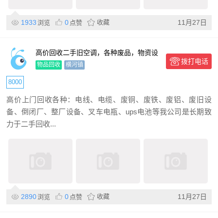
1933
0
收藏
11月27日
浏览
点赞
高价回收二手旧空调，各种废品，物资设
拨打电话
备电瓶
物品回收
横河镇
8000
高价上门回收各种：电线、电缆、废铜、废铁、废铝、废旧设
备、倒闭厂、整厂设备、叉车电瓶、ups电池等我公司是长期致
力于二手回收...
2890
0
收藏
11月27日
浏览
点赞