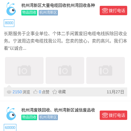
杭州湾新区大量电缆回收杭州湾回收各种
拨打电话
大小废旧电缆
物品回收
杭州湾新区
8000
长期服务于企事业单位、个体二手闲置废旧电缆电线拆除回收业
务。宁波周边卖电缆找我公司。您卖的放心，卖的高兴。我们本
着“以诚合...
2150
0
收藏
11月27日
浏览
点赞
杭州湾废铁回收、杭州湾新区诚信废品收
拨打电话
购站
物品回收
杭州湾新区
60000