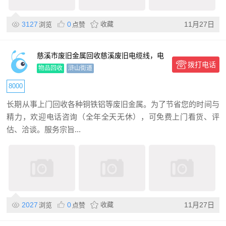
3127
0
收藏
11月27日
浏览
点赞
慈溪市废旧金属回收慈溪废旧电缆线，电
拨打电话
线回收
物品回收
浒山街道
8000
长期从事上门回收各种铜铁铝等废旧金属。为了节省您的时间与
精力，欢迎电话咨询（全年全天无休），可免费上门看货、评
估、洽谈。服务宗旨...
2027
0
收藏
11月27日
浏览
点赞