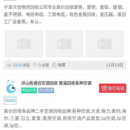
宁波众信物资回收公司专业高价回收废铁、废铜、废铝、废钢，
废不锈钢、电线电缆、工程电缆，有色金属回收，变压器，废旧
工厂设备等。本公...
2224
0
收藏
11月19日
浏览
点赞
浒山街道旧空调回收 慈溪回收各种空调
拨打电话
物品回收
浒山街道
56000
高价回收各品牌二手空调回收品牌:各种空调,大金,格力,美的,海
尔,三菱,日立,夏普,家用空调,商用空调产品类型:1p空调,2p空
调,3p空...