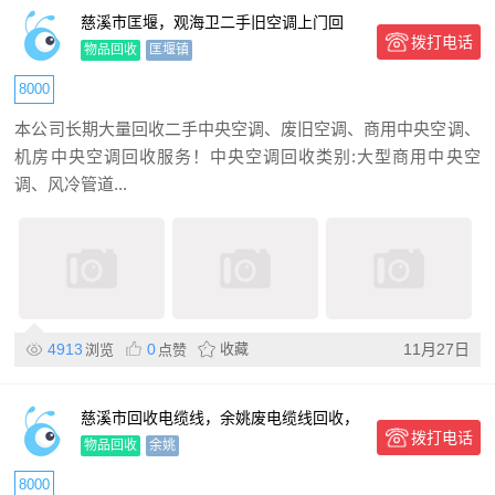
慈溪市匡堰，观海卫二手旧空调上门回
拨打电话
收！
物品回收
匡堰镇
8000
本公司长期大量回收二手中央空调、废旧空调、商用中央空调、
机房中央空调回收服务！中央空调回收类别:大型商用中央空
调、风冷管道...
4913
0
收藏
11月27日
浏览
点赞
慈溪市回收电缆线，余姚废电缆线回收，
拨打电话
专业上门
物品回收
余姚
8000