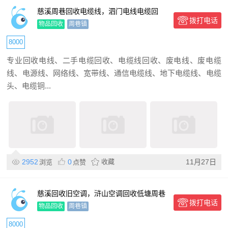
慈溪周巷回收电缆线，泗门电线电缆回
拨打电话
收，余姚电缆回收
物品回收
周巷镇
8000
专业回收电线、二手电缆回收、电缆线回收、废电线、废电缆
线、电源线、网络线、宽带线、通信电缆线、地下电缆线、电缆
头、电缆铜...
2952
0
收藏
11月27日
浏览
点赞
慈溪回收旧空调，浒山空调回收低塘周巷
拨打电话
二手空调回收
物品回收
周巷镇
8000