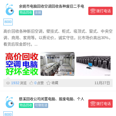
余姚市电脑回收空调回收各种废旧二手电
拨打电话
器回收
物品回收
余姚
8000
高价回收各种新旧空调，壁挂式、柜式、吸顶式、窗式、中央空
调、商用、家用等。以质论价，诚实守信，比市场价高出30%，
看货后现金即付。...
1932
0
收藏
11月27日
浏览
点赞
慈溪回收公司闲置电脑、报废电脑、个人
拨打电话
二手电脑、旧电脑
物品回收
坎墩街道
8000