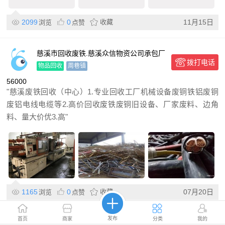
2099
0
收藏
11月15日
浏览
点赞
慈溪市回收废铁.慈溪众信物资公司承包厂
拨打电话
房整体设备回收
物品回收
周巷镇
56000
"慈溪废铁回收（中心）1.专业回收工厂机械设备废铜铁铝废铜
废铝电线电缆等2.高价回收废铁废铜旧设备、厂家废料、边角
料、量大价优3.高"
1165
0
收藏
07月20日
浏览
点赞
发布
首页
商家
分类
我的
慈溪回收旧空调，余姚二手空调回收，坎