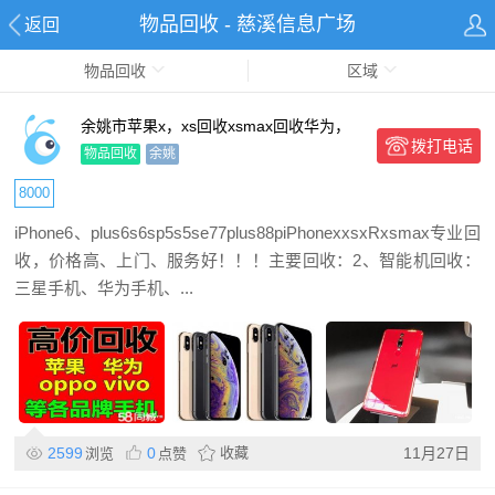
物品回收 - 慈溪信息广场
返回
物品回收
区域
余姚市苹果x，xs回收xsmax回收华为，
拨打电话
vivo手机回收O
物品回收
余姚
8000
​iPhone6、plus6s6sp5s5se77plus88piPhonexxsxRxsmax专业回
收，价格高、上门、服务好！！！主要回收：2、智能机回收：
三星手机、华为手机、...
2599
0
收藏
11月27日
浏览
点赞