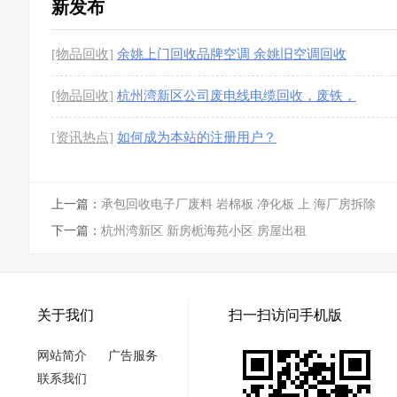
新发布
[物品回收]
余姚上门回收品牌空调 余姚旧空调回收
高价回收
[4图]
[物品回收]
杭州湾新区公司废电线电缆回收，废铁，
废铝，不锈钢回收
[4图]
[资讯热点]
如何成为本站的注册用户？
上一篇：
承包回收电子厂废料 岩棉板 净化板 上 海厂房拆除
下一篇：
杭州湾新区 新房栀海苑小区 房屋出租
关于我们
扫一扫访问手机版
网站简介
广告服务
联系我们