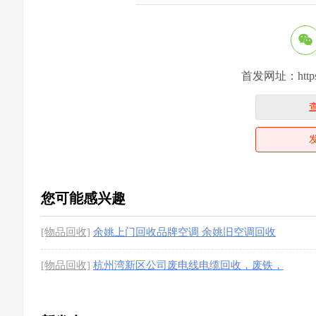
首发网址：https://
您可能感兴趣
[物品回收]
余姚上门回收品牌空调 余姚旧空调回收
高价回收
[4图]
[物品回收]
杭州湾新区公司废电线电缆回收，废铁，
废铝，不锈钢回收
[4图]