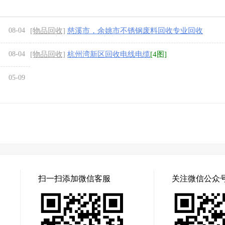
08-04
[物品回收]
慈溪市，余姚市不锈钢废料回收专业回收
不锈钢废料304.316厂家直接收购
[4图]
08-04
[物品回收]
杭州湾新区回收电线电缆
[4图]
05-09
扫一扫添加微信客服
关注微信公众