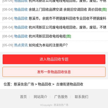
304.316厂家直接收购
[图]
[08-04]
物品回收
杭州湾新区公司废电线电缆回收，废铁，废铝，不锈
钢回收
[图]
[08-04]
物品回收
余姚上门回收品牌空调 余姚旧空调回收 高价回收
[图]
[08-04]
物品回收
慈溪市，余姚市不锈钢废料回收专业回收不锈钢废料
304.316厂家直接收购
[图]
[08-04]
物品回收
杭州湾新区公司废电线电缆回收，废铁，废铝，不锈
钢回收
[图]
[08-04]
物品回收
杭州湾新区回收电线电缆
[图]
[05-09]
热点资讯
如何成为本站的注册用户？
进入物品回收专题
发布一条物品回收信息
位置：
慈溪信息广场
>
物品回收
>
古塘街道物品回收
首页
|
网站简介
|
广告服务
|
联系我们
©Copyright 慈溪信息广场