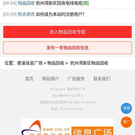
钢回收
[图]
[08-04]
物品回收
杭州湾新区回收电线电缆
[图]
[05-09]
热点资讯
如何成为本站的注册用户？
进入物品回收专题
发布一条物品回收信息
位置：
慈溪信息广场
>
物品回收
>
杭州湾新区物品回收
首页
|
网站简介
|
广告服务
|
联系我们
©Copyright 慈溪信息广场
浙ICP备05007218号-1
增值电信业务经营许可证:浙B2-20110058
海报
电话：
0574-23700000
推广