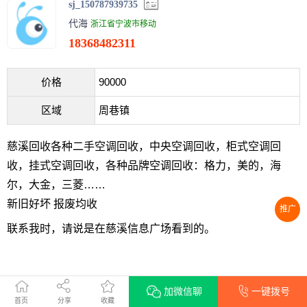
sj_150787939735
代海
浙江省宁波市移动
18368482311
价格
90000
区域
周巷镇
慈溪回收各种二手空调回收，中央空调回收，柜式空调回
收，挂式空调回收，各种品牌空调回收：格力，美的，海
尔，大金，三菱……
新旧好坏 报废均收
推广
联系我时，请说是在慈溪信息广场看到的。
加微信聊
一键拨号
转发好友/分享朋友圈
首页
分享
收藏