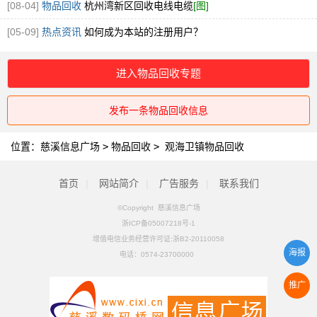
钢回收
[图]
[08-04]
物品回收
杭州湾新区回收电线电缆
[图]
[05-09]
热点资讯
如何成为本站的注册用户？
进入物品回收专题
发布一条物品回收信息
位置：
慈溪信息广场
>
物品回收
>
观海卫镇物品回收
首页
|
网站简介
|
广告服务
|
联系我们
©Copyright 慈溪信息广场
浙ICP备05007218号-1
增值电信业务经营许可证:浙B2-20110058
海报
电话：
0574-23700000
推广