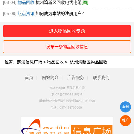
钢回收
[图]
[08-04]
物品回收
杭州湾新区回收电线电缆
[图]
[05-09]
热点资讯
如何成为本站的注册用户？
进入物品回收专题
发布一条物品回收信息
位置：
慈溪信息广场
>
物品回收
>
杭州湾新区物品回收
首页
|
网站简介
|
广告服务
|
联系我们
©Copyright 慈溪信息广场
浙ICP备05007218号-1
增值电信业务经营许可证:浙B2-20110058
海报
电话：
0574-23700000
推广