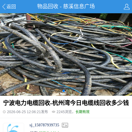
物品回收 - 慈溪信息广场
返回
宁波电力电缆回收-杭州湾今日电缆线回收多少钱
2026-06-25 12:06:21发布
2245
浏览，
长期有效
sj_150787939735