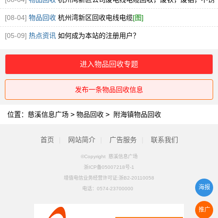
钢回收
[图]
[08-04]
物品回收
杭州湾新区回收电线电缆
[图]
[05-09]
热点资讯
如何成为本站的注册用户？
进入物品回收专题
发布一条物品回收信息
位置：
慈溪信息广场
>
物品回收
>
附海镇物品回收
首页
|
网站简介
|
广告服务
|
联系我们
©Copyright 慈溪信息广场
浙ICP备05007218号-1
增值电信业务经营许可证:浙B2-20110058
海报
电话：
0574-23700000
推广