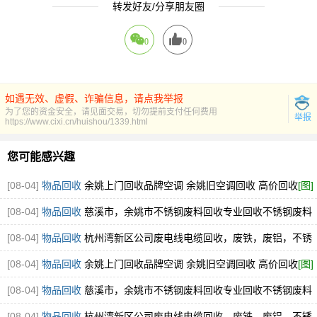
转发好友/分享朋友圈
0
0
如遇无效、虚假、诈骗信息，请点我举报
为了您的资金安全，请见面交易，切勿提前支付任何费用
举报
https://www.cixi.cn/huishou/1339.html
您可能感兴趣
[08-04]
物品回收
余姚上门回收品牌空调 余姚旧空调回收 高价回收
[图]
[08-04]
物品回收
慈溪市，余姚市不锈钢废料回收专业回收不锈钢废料
304.316厂家直接收购
[图]
[08-04]
物品回收
杭州湾新区公司废电线电缆回收，废铁，废铝，不锈
钢回收
[图]
[08-04]
物品回收
余姚上门回收品牌空调 余姚旧空调回收 高价回收
[图]
[08-04]
物品回收
慈溪市，余姚市不锈钢废料回收专业回收不锈钢废料
304.316厂家直接收购
[图]
[08-04]
物品回收
杭州湾新区公司废电线电缆回收，废铁，废铝，不锈