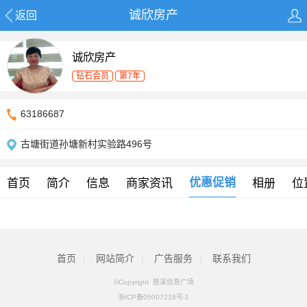
诚欣房产
返回
诚欣房产
钻石会员
第7年
63186687
古塘街道孙塘新村实验路496号
优惠促销
首页
简介
信息
商家资讯
相册
位
首页
|
网站简介
|
广告服务
|
联系我们
©Copyright 慈溪信息广场
浙ICP备05007218号-1