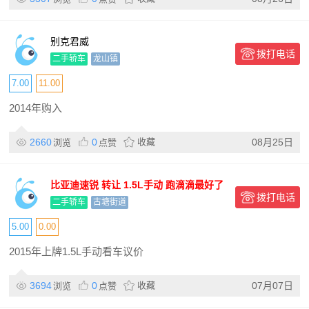
别克君威
拨打电话
二手轿车
龙山镇
7.00
11.00
2014年购入
2660
0
收藏
08月25日
浏览
点赞
比亚迪速锐 转让 1.5L手动 跑滴滴最好了
拨打电话
二手轿车
古塘街道
5.00
0.00
2015年上牌1.5L手动看车议价
3694
0
收藏
07月07日
浏览
点赞