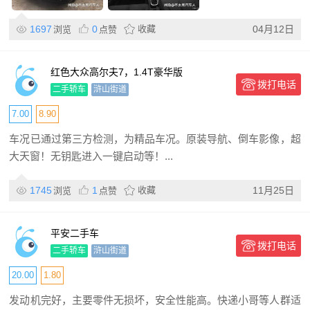
1697
0
收藏
04月12日
浏览
点赞
红色大众高尔夫7，1.4T豪华版
拨打电话
二手轿车
浒山街道
7.00
8.90
车况已通过第三方检测，为精品车况。原装导航、倒车影像，超
大天窗！无钥匙进入一键启动等！...
1745
1
收藏
11月25日
浏览
点赞
平安二手车
拨打电话
二手轿车
浒山街道
20.00
1.80
发动机完好，主要零件无损坏，安全性能高。快递小哥等人群适