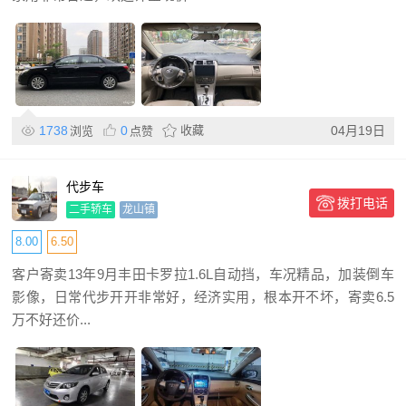
1738
0
收藏
04月19日
浏览
点赞
代步车
拨打电话
二手轿车
龙山镇
8.00
6.50
客户寄卖13年9月丰田卡罗拉1.6L自动挡，车况精品，加装倒车
影像，日常代步开开非常好，经济实用，根本开不坏，寄卖6.5
万不好还价...