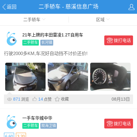
二手轿车 - 慈溪信息广场
返回
二手轿车
区域
21年上牌的丰田雷凌1.2T自用车
拨打电话
二手轿车
长河镇
行驶2000多KM,车况好自动挡不讨价还价!
871
14
收藏
08月13日
浏览
点赞
一手车华城中华
拨打电话
二手轿车
观海卫镇
6.60
3.20