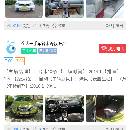
3190
0
收藏
08月26日
浏览
点赞
个人一手车铃木锋驭 出售
拨打电话
二手轿车
白沙路街道
7.00
7.68
【车辆品牌】：铃木锋驭【上牌时间】:2014.1【排量】：
1.6L【变速箱】：自动【车辆颜色】：绿色【表显里程】：7万
【年检到期】:2018.1【保...
3307
0
收藏
08月26日
浏览
点赞