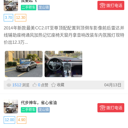
我要起飞
拨打电话
二手轿车
龙山镇
3.70
12.30
2014年新款最美CC2.0T至尊顶配配置到顶倒车影像前后雷达并
线辅助座椅通风加热记忆座椅天窗丹拿音响改装车内氛围灯现特
价出12.3万...
1512
0
收藏
04月13日
浏览
点赞
代步神车，省心省油
拨打电话
二手轿车
龙山镇
12.00
4.90