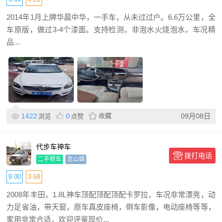
2014年1月上牌华晨中华，一手车，从未过过户。6.6万公里，全
车原版，做过3-4个漆面。支持检测，非泡水火烧泡水，车况精
品...
1422
0
收藏
09月08日
浏览
点赞
代步车神车
拨打电话
二手轿车
龙山镇
9.00
3.68
2008年丰田，1.8L神车顶配顶配顶配卡罗拉，车况非常漂亮，动
力足省油，带天窗，原车真皮座椅，倒车影像，电动座椅等等，
家用非常合适，欢迎评鉴现价...