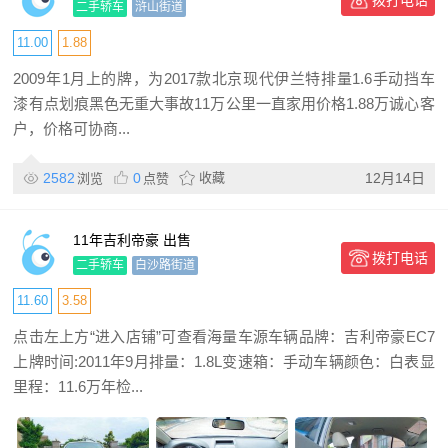
拨打电话
排量
二手轿车
浒山街道
11.00
1.88
2009年1月上的牌，为2017款北京现代伊兰特排量1.6手动挡车
漆有点划痕黑色无重大事故11万公里一直家用价格1.88万诚心客
户，价格可协商...
2582
0
收藏
12月14日
浏览
点赞
11年吉利帝豪 出售
拨打电话
二手轿车
白沙路街道
11.60
3.58
点击左上方“进入店铺”可查看海量车源车辆品牌：吉利帝豪EC7
上牌时间:2011年9月排量：1.8L变速箱：手动车辆颜色：白表显
里程：11.6万年检...