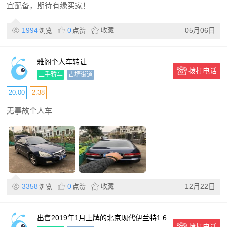
宜配备，期待有缘买家！
1994
0
收藏
05月06日
浏览
点赞
雅阁个人车转让
拨打电话
二手轿车
古塘街道
20.00
2.38
无事故个人车
3358
0
收藏
12月22日
浏览
点赞
出售2019年1月上牌的北京现代伊兰特1.6