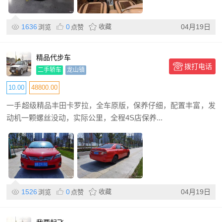
1636
0
收藏
04月19日
浏览
点赞
精品代步车
拨打电话
二手轿车
龙山镇
10.00
48800.00
一手超级精品丰田卡罗拉，全车原版，保养仔细，配置丰富，发
动机一颗螺丝没动，实际公里，全程4S店保养...
1526
0
收藏
04月19日
浏览
点赞