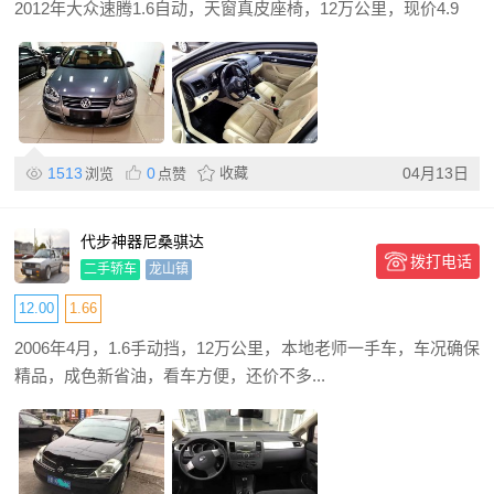
2012年大众速腾1.6自动，天窗真皮座椅，12万公里，现价4.9
1513
0
收藏
04月13日
浏览
点赞
代步神器尼桑骐达
拨打电话
二手轿车
龙山镇
12.00
1.66
2006年4月，1.6手动挡，12万公里，本地老师一手车，车况确保
精品，成色新省油，看车方便，还价不多...