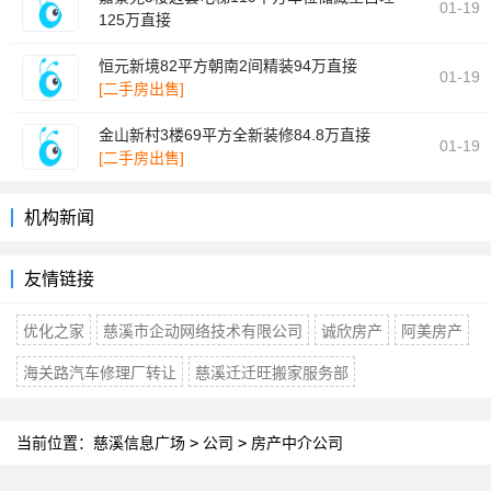
01-19
125万直接
[二手房出售]
恒元新境82平方朝南2间精装94万直接
01-19
[二手房出售]
金山新村3楼69平方全新装修84.8万直接
01-19
[二手房出售]
机构新闻
友情链接
优化之家
慈溪市企动网络技术有限公司
诚欣房产
阿美房产
海关路汽车修理厂转让
慈溪迁迁旺搬家服务部
当前位置：
慈溪信息广场
>
公司
>
房产中介公司