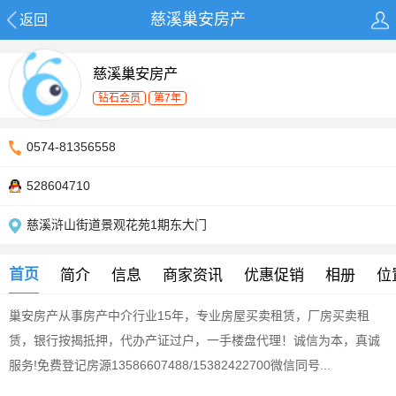
慈溪巢安房产
返回
慈溪巢安房产
钻石会员
第7年
0574-81356558
528604710
慈溪浒山街道景观花苑1期东大门
首页
简介
信息
商家资讯
优惠促销
相册
位
巢安房产从事房产中介行业15年，专业房屋买卖租赁，厂房买卖租
赁，银行按揭抵押，代办产证过户，一手楼盘代理！诚信为本，真诚
服务!免费登记房源13586607488/15382422700微信同号...