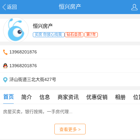
恒兴房产
返回
恒兴房产
买房 你放心找我
钻石会员
第7年
13968201876
13968201876
浒山街道三北大街427号
首页
简介
信息
商家资讯
优惠促销
相册
位
房屋买卖，银行按揭，一手房代理...
查看更多 >