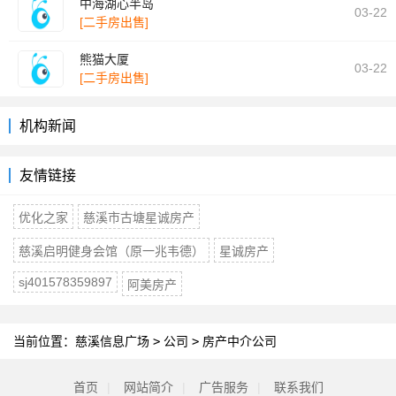
中海湖心半岛
03-22
[二手房出售]
熊猫大厦
03-22
[二手房出售]
机构新闻
友情链接
优化之家
慈溪市古塘星诚房产
慈溪启明健身会馆（原一兆韦德）
星诚房产
sj401578359897
阿美房产
当前位置：
慈溪信息广场
>
公司
>
房产中介公司
首页
|
网站简介
|
广告服务
|
联系我们